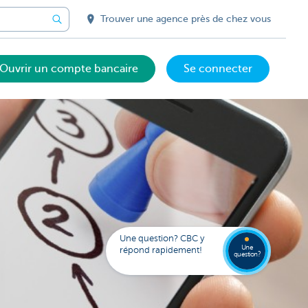
Trouver une agence près de chez vous
Ouvrir un compte bancaire
Se connecter
Votre
assista
digital
Trouve
FAQ
Kate
une
Une question? CBC y
agenc
Une
répond rapidement!
question?