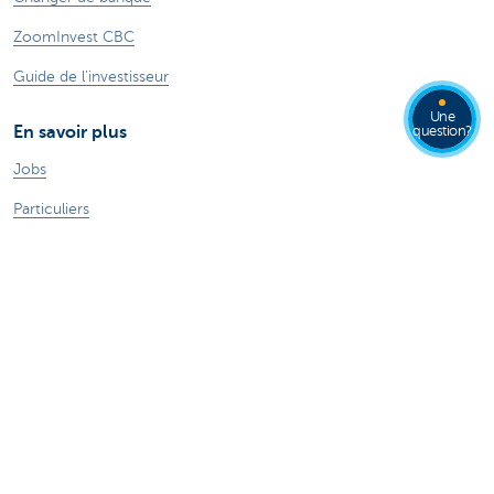
ZoomInvest CBC
Guide de l'investisseur
Une
En savoir plus
question?
Jobs
Particuliers
Private Banking & Wealth
Entrepreneurs
Corporate Banking
Blog du Chief Economist
KBC Groupe
Presse médias
CBC Banque et/ou CBC Assurances?