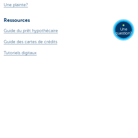
Une plainte?
Ressources
Une
Guide du prêt hypothécaire
question?
Guide des cartes de crédits
Tutoriels digitaux
Changer de banque
ZoomInvest CBC
Guide de l'investisseur
En savoir plus
Jobs
Particuliers
Private Banking & Wealth