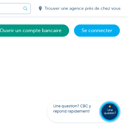
Trouver une agence près de chez vous
Ouvrir un compte bancaire
Se connecter
Votre
assista
digital
Trouve
FAQ
Kate
une
Une question? CBC y
agenc
Une
répond rapidement!
question?