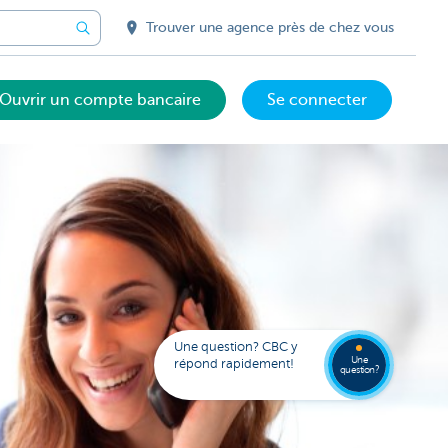
Trouver une agence près de chez vous
Ouvrir un compte bancaire
Se connecter
Votre
assista
digital
Trouve
FAQ
Kate
une
Une question? CBC y
agenc
Une
répond rapidement!
question?