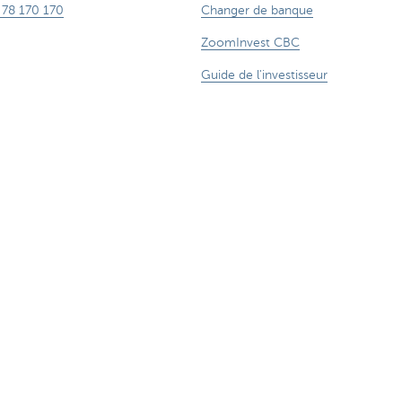
 78 170 170
Changer de banque
ZoomInvest CBC
Guide de l'investisseur
 aussi de l'argent.
anque et/ou CBC Assurances?
Informations légales
Accessibilité n