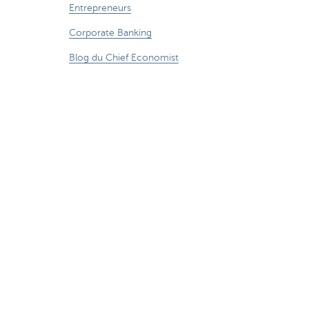
Entrepreneurs
Corporate Banking
Blog du Chief Economist
KBC Groupe
Presse médias
CBC Banque et/ou CBC Assurances?
Investor relation
Durabilité
umérique
Suivez-nous sur