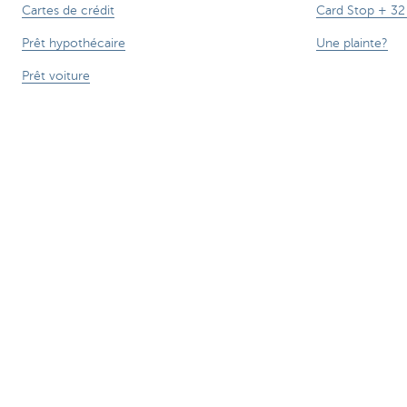
Cartes de crédit
Card Stop + 32
Prêt hypothécaire
Une plainte?
Prêt voiture
Prêt travaux
Prêt personnel
Epargne & Epargne-pension
Investissements
Assurances
Smartphone - CBC Mobile
Attention, emprunter de l'argent coûte
***** Voir conditions sur la page
®
Sitemap
Tarifs
CBC B