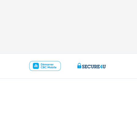
ous
Ressources
r
Guide du prêt hypothécaire
ence
Guide des cartes de crédits
ude sur Internet
Tutoriels digitaux
 78 170 170
Changer de banque