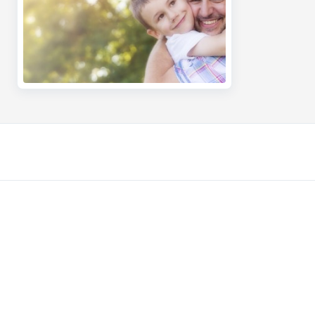
Notre offre
Contactez-n
Compte bancaire
Nous contacte
Service bancaire de base CBC
Trouver une ag
Compte bancaire professionnel
Signaler une fra
Cartes de crédit
Card Stop + 32