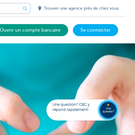
Trouver une agence près de chez vous
Ouvrir un compte bancaire
Se connecter
Votre
assista
digital
Trouve
FAQ
Kate
une
Une question? CBC y
agenc
Une
répond rapidement!
question?