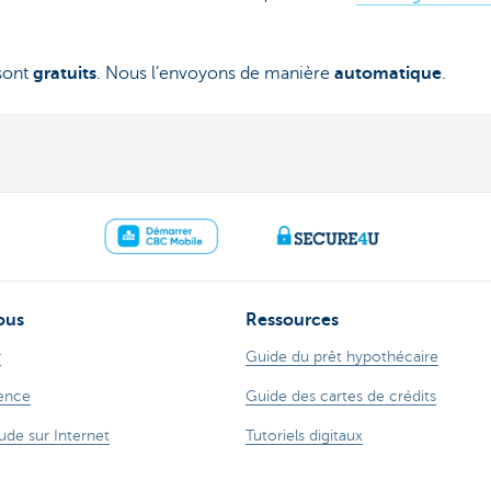
 sont
gratuits
. Nous l’envoyons de manière
automatique
.
ous
Ressources
r
Guide du prêt hypothécaire
ence
Guide des cartes de crédits
ude sur Internet
Tutoriels digitaux
 78 170 170
Changer de banque