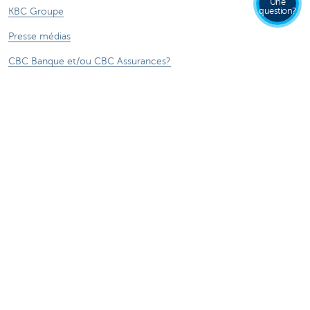
Une
KBC Groupe
question?
Presse médias
CBC Banque et/ou CBC Assurances?
Investor relation
Durabilité
Attention, emprunter de l'argent coûte aussi
de l'argent.
***** Voir conditions sur la page
®
Sitemap
Tarifs
CBC Banque et/ou CBC Assurances?