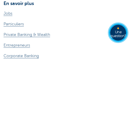
En savoir plus
Jobs
Particuliers
Une
Private Banking & Wealth
question?
Entrepreneurs
Corporate Banking
Blog du Chief Economist
KBC Groupe
Presse médias
CBC Banque et/ou CBC Assurances?
Investor relation
Durabilité