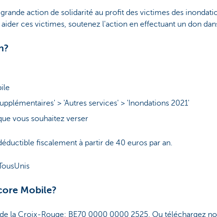
grande action de solidarité au profit des victimes des inondat
aider ces victimes, soutenez l'action en effectuant un don dan
n?
ile
upplémentaires' > 'Autres services' > 'Inondations 2021'
que vous souhaitez verser
éductible fiscalement à partir de 40 euros par an.
#TousUnis
ncore Mobile?
e de la Croix-Rouge: BE70 0000 0000 2525. Ou téléchargez no