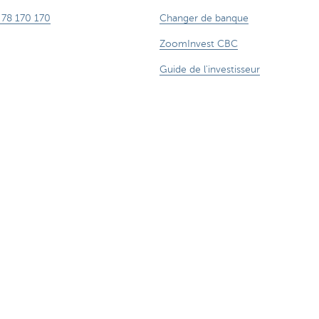
 78 170 170
Changer de banque
ZoomInvest CBC
Guide de l'investisseur
 aussi de l'argent.
anque et/ou CBC Assurances?
Informations légales
Accessibilité n