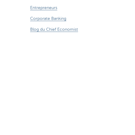
Entrepreneurs
Corporate Banking
Blog du Chief Economist
KBC Groupe
Presse médias
CBC Banque et/ou CBC Assurances?
Investor relation
Durabilité
umérique
Suivez-nous sur