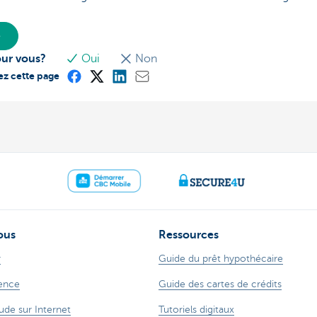
e
our vous?
Oui
Non
ez cette page
ous
Ressources
r
Guide du prêt hypothécaire
ence
Guide des cartes de crédits
ude sur Internet
Tutoriels digitaux