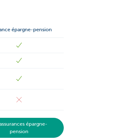
ance épargne-pension
 assurances épargne-
pension