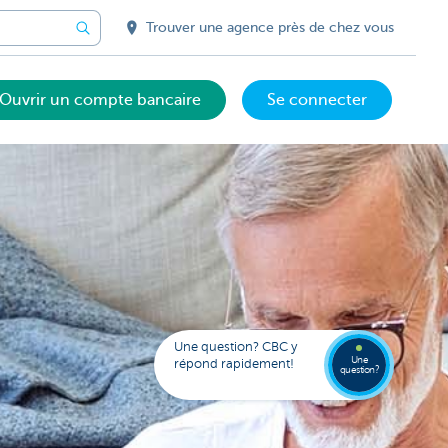
Trouver une agence près de chez vous
Ouvrir un compte bancaire
Se connecter
Votre
assista
digital
Trouve
Contac
Kate
une
Une question? CBC y
agenc
Une
répond rapidement!
question?