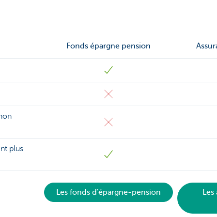
Fonds épargne pension
Assur
 non
nt plus
Les fonds d'épargne-pension
Les