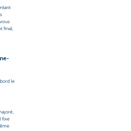
ntant
us
 vous
 final,
gne-
bord le
majoré,
 fixe
 même