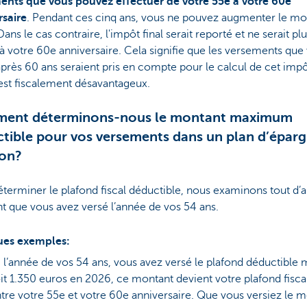
ents que vous pouvez effectuer de votre 55e à votre 60e
rsaire
. Pendant ces cinq ans, vous ne pouvez augmenter le mo
Dans le cas contraire, l'impôt final serait reporté et ne serait pl
à votre 60e anniversaire. Cela signifie que les versements que
après 60 ans seraient pris en compte pour le calcul de cet impôt
est fiscalement désavantageux.
ent déterminons-nous le montant maximum
tible pour vos versements dans un plan d’épar
ion?
terminer le plafond fiscal déductible, nous examinons tout d’a
 que vous avez versé l’année de vos 54 ans.
es exemples:
, l’année de vos 54 ans, vous avez versé le plafond déductible 
it 1.350 euros en 2026, ce montant devient votre plafond fiscal
tre votre 55e et votre 60e anniversaire. Que vous versiez le