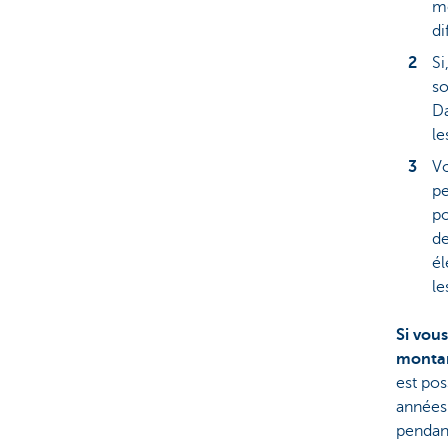
mo
di
Si
so
Da
le
Vo
pe
po
de
él
le
Si vou
montan
est pos
années
pendant