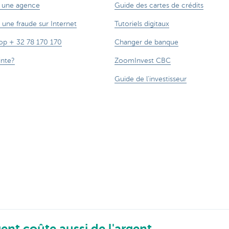
 une agence
Guide des cartes de crédits
 une fraude sur Internet
Tutoriels digitaux
op + 32 78 170 170
Changer de banque
inte?
ZoomInvest CBC
Guide de l'investisseur
ent coûte aussi de l'argent.