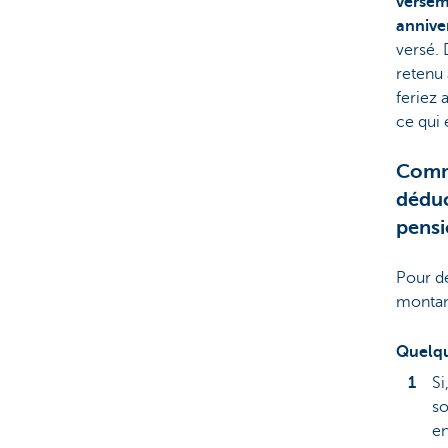
versem
annive
versé. 
retenu 
feriez 
ce qui 
Comm
déduc
pens
Pour dé
montant
Quelqu
Si
so
en