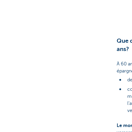
Que d
ans?
À 60 an
épargné
de
co
mo
l’
ve
Le mon