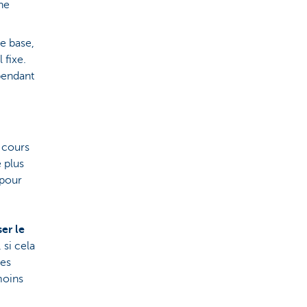
ne
de base,
 fixe.
pendant
 cours
e plus
 pour
er le
, si cela
les
moins