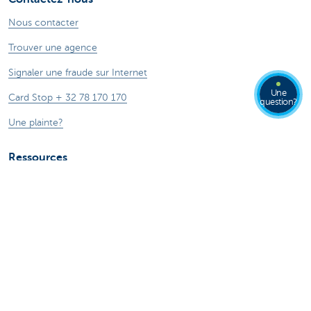
Nous contacter
Trouver une agence
Signaler une fraude sur Internet
Une
Card Stop + 32 78 170 170
question?
Une plainte?
Ressources
Guide du prêt hypothécaire
Guide des cartes de crédits
Tutoriels digitaux
Changer de banque
ZoomInvest CBC
Guide de l'investisseur