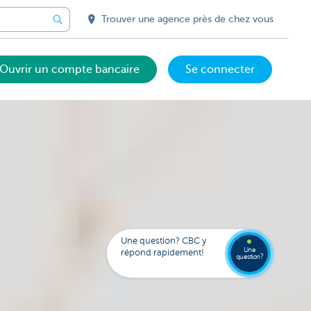
Trouver une agence près de chez vous
Ouvrir un compte bancaire
Se connecter
Votre
assista
digital
Trouve
Contac
Kate
une
Une question? CBC y
agenc
Une
répond rapidement!
question?