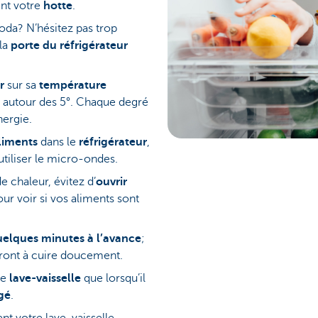
nt votre
hotte
.
da? N’hésitez pas trop
 la
porte du réfrigérateur
ur
sur sa
température
ue autour des 5°. Chaque degré
nergie.
liments
dans le
réfrigérateur
,
utiliser le micro-ondes.
e chaleur, évitez d’
ouvrir
ur voir si vos aliments sont
uelques minutes à l’avance
;
ront à cuire doucement.
le
lave-vaisselle
que lorsqu’il
gé
.