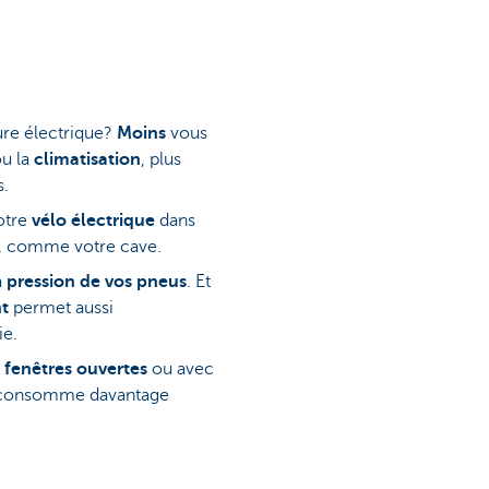
re électrique?
Moins
vous
u la
climatisation
, plus
s.
otre
vélo électrique
dans
, comme votre cave.
a
pression de vos pneus
. Et
t
permet aussi
ie.
s
fenêtres ouvertes
ou avec
 consomme davantage