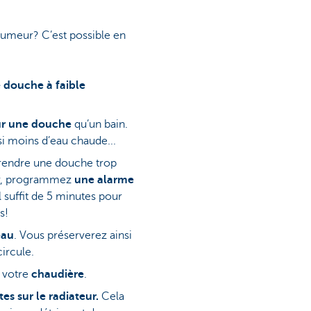
 humeur? C’est possible en
douche à faible
ur une douche
qu’un bain.
 moins d’eau chaude...
 prendre une douche trop
er, programmez
une alarme
Il suffit de 5 minutes pour
s!
eau
. Vous préserverez ainsi
circule.
 votre
chaudière
.
es sur le radiateur.
Cela