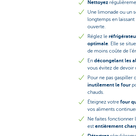
Nettoyez
régulièreme
Une limonade ou un so
longtemps en laissant
ouverte.
Réglez le
réfrigérate
optimale
. Elle se sit
de moins coûte de l’é
En
décongelant les a
vous évitez de devoir 
Pour ne pas gaspiller d
inutilement le four
po
chauds.
Éteignez votre
four q
vos aliments continue
Ne faites fonctionner 
est
entièrement char