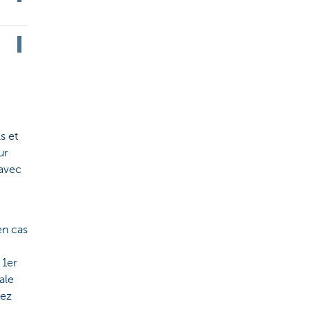
s et
ur
 avec
en cas
 1er
ale
vez