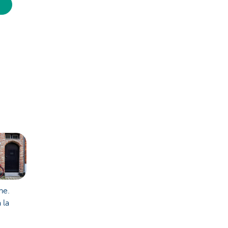
he.
 la