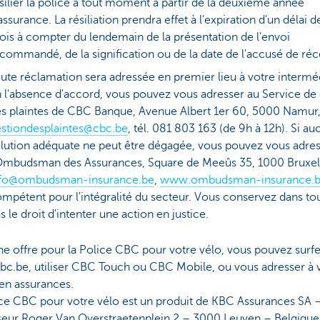
silier la police à tout moment à partir de la deuxième année
assurance. La résiliation prendra effet à l'expiration d'un délai d
is à compter du lendemain de la présentation de l'envoi
commandé, de la signification ou de la date de l'accusé de réc
ute réclamation sera adressée en premier lieu à votre interméd
 l'absence d'accord, vous pouvez vous adresser au Service de
s plaintes de CBC Banque, Avenue Albert 1er 60, 5000 Namur
stiondesplaintes@cbc.be
, tél. 081 803 163 (de 9h à 12h). Si a
lution adéquate ne peut être dégagée, vous pouvez vous adres
Ombudsman des Assurances, Square de Meeûs 35, 1000 Bruxel
nfo@ombudsman-insurance.be
,
www.ombudsman-insurance.
mpétent pour l'intégralité du secteur. Vous conservez dans tou
s le droit d'intenter une action en justice.
e offre pour la Police CBC pour votre vélo, vous pouvez surfe
c.be, utiliser CBC Touch ou CBC Mobile, ou vous adresser à 
en assurances.
ice CBC pour votre vélo est un produit de KBC Assurances SA 
seur Roger Van Overstraetenplein 2 – 3000 Leuven – Belgique