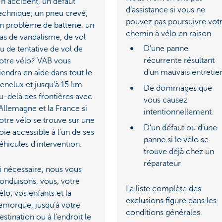
n accident, un défaut
d’assistance si vous ne
echnique, un pneu crevé,
pouvez pas poursuivre vot
n problème de batterie, un
chemin à vélo en raison
as de vandalisme, de vol
D’une panne
u de tentative de vol de
récurrente résultant
otre vélo? VAB vous
d’un mauvais entretie
iendra en aide dans tout le
enelux et jusqu'à 15 km
De dommages que
u-delà des frontières avec
vous causez
’Allemagne et la France si
intentionnellement
otre vélo se trouve sur une
D’un défaut ou d’une
oie accessible à l'un de ses
panne si le vélo se
éhicules d’intervention.
trouve déjà chez un
réparateur
i nécessaire, nous vous
onduisons, vous, votre
La liste complète des
élo, vos enfants et la
exclusions figure dans les
emorque, jusqu’à votre
conditions générales.
estination ou à l’endroit le