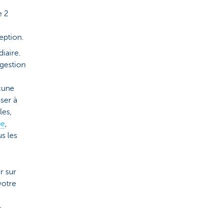
e 2
eption.
iaire.
 gestion
,
ucune
ser à
les,
be
,
s les
r sur
votre
–