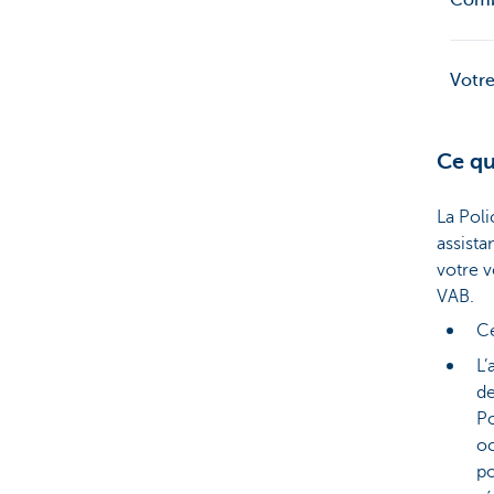
Comb
Votre
Ce qu
La Pol
assist
votre v
VAB.
Ce
L’
de
Po
oc
po