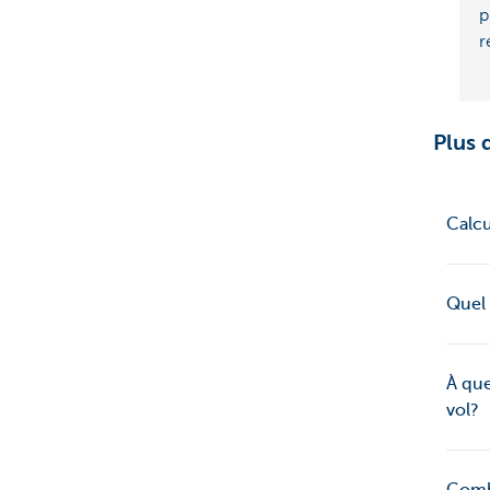
p
r
Plus 
Calcu
Quel 
À que
vol?