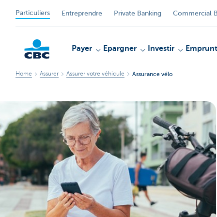
Particuliers
Entreprendre
Private Banking
Commercial B
Payer
Epargner
Investir
Emprunt
Home
Assurer
Assurer votre véhicule
Assurance vélo
Particulieren