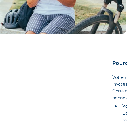
Pourq
Votre n
invest
Certain
bonne 
Vo
L’
s