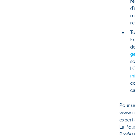
ré
d'
mo
re
To
En
de
ge
so
l'
i
co
ca
Pour un
www.cb
expert 
La Pol
Profes