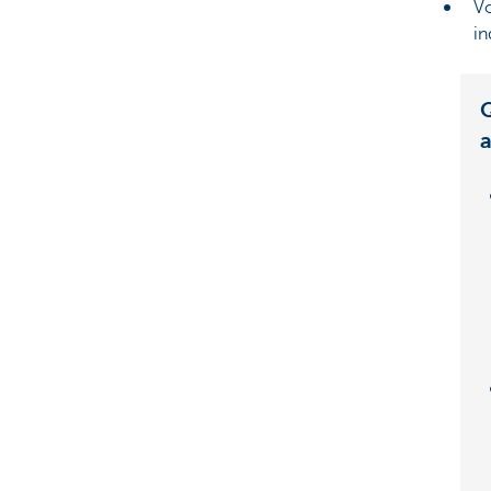
Vo
in
Q
a