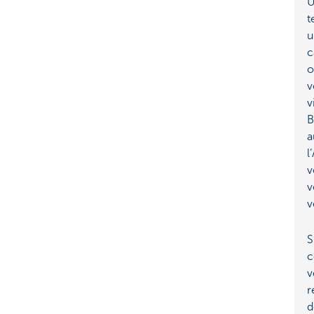
U
t
u
c
o
v
v
B
a
l
v
v
v
S
c
v
r
d