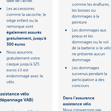
date de l'achat.
comme les éraflures,
Les accessoires
les bosses ou
comme la sacoche, le
dommages à la
siège enfant ou la
peinture
remorque sont
Les dommages aux
également assurés
pneus et les
gratuitement, jusqu'à
dommages ou le vol
300 euros
.
de la batterie si le vél
Nous assurons
ne présente aucun
gratuitement votre
dommage
casque jusqu'à 125
Les dommages
euros s'il est
survenus pendant la
endommagé avec le
participation à des
vélo.
concours
ssistance vélo
Dans l’assurance
dépannage VAB)
assistance vélo
Nous n’enverrons pas