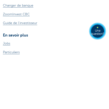
Changer de banque
ZoomInvest CBC
Guide de l'investisseur
Une
question?
En savoir plus
Jobs
Particuliers
Private Banking & Wealth
Entrepreneurs
Corporate Banking
Blog du Chief Economist
KBC Groupe
Presse médias