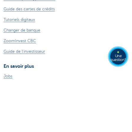
Guide des cartes de crédits
Tutoriels digitaux
Changer de banque
ZoomInvest CBC
Guide de l'investisseur
Une
question?
En savoir plus
Jobs
Particuliers
Private Banking & Wealth
Entrepreneurs
Corporate Banking
Blog du Chief Economist