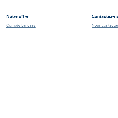
Notre offre
Contactez-n
Compte bancaire
Nous contacte
Service bancaire de base CBC
Trouver une ag
Compte bancaire professionnel
Signaler une fra
Cartes de crédit
Card Stop + 32
Prêt hypothécaire
Une plainte?
Prêt voiture
Prêt travaux
Prêt personnel
Epargne & Epargne-pension
Investissements