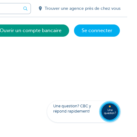
Trouver une agence près de chez vous
Ouvrir un compte bancaire
Se connecter
Votre
assista
digital
Trouve
FAQ
Kate
une
Une question? CBC y
agenc
Une
répond rapidement!
question?