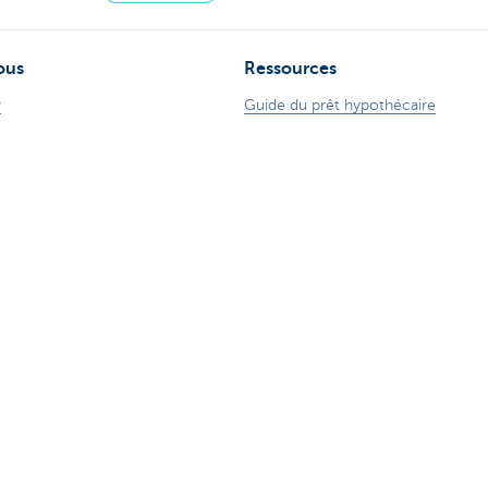
ous
Ressources
r
Guide du prêt hypothécaire
ence
Guide des cartes de crédits
ude sur Internet
Tutoriels digitaux
 78 170 170
Changer de banque
ZoomInvest CBC
Guide de l'investisseur