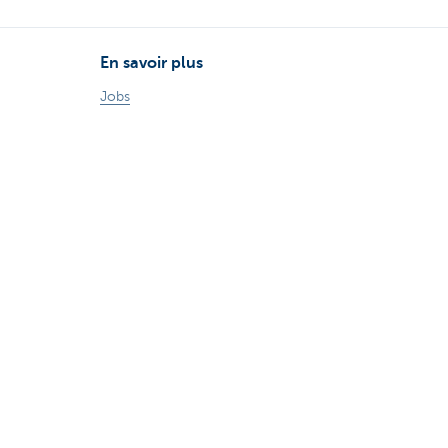
En savoir plus
Jobs
Particuliers
Private Banking & Wealth
Entrepreneurs
Corporate Banking
Blog du Chief Economist
KBC Groupe
Presse médias
CBC Banque et/ou CBC Assurances?
Investor relation