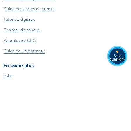
Guide des cartes de crédits
Tutoriels digitaux
Changer de banque
ZoomInvest CBC
Guide de l'investisseur
Une
question?
En savoir plus
Jobs
Particuliers
Private Banking & Wealth
Entrepreneurs
Corporate Banking
Blog du Chief Economist