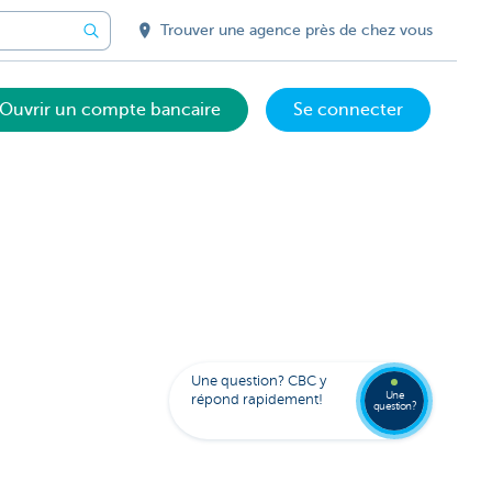
Trouver une agence près de chez vous
Ouvrir un compte bancaire
Se connecter
Votre
assista
digital
Trouve
Contac
Kate
une
Une question? CBC y
agenc
Une
répond rapidement!
question?