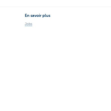
En savoir plus
Jobs
Particuliers
Private Banking & Wealth
Entrepreneurs
Corporate Banking
Blog du Chief Economist
KBC Groupe
Presse médias
CBC Banque et/ou CBC Assurances?
Investor relation