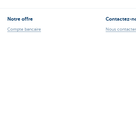
Notre offre
Contactez-n
Compte bancaire
Nous contacte
Service bancaire de base CBC
Trouver une ag
Compte bancaire professionnel
Signaler une fra
Cartes de crédit
Card Stop + 32
Prêt hypothécaire
Une plainte?
Prêt voiture
Prêt travaux
Prêt personnel
Epargne & Epargne-pension
Investissements