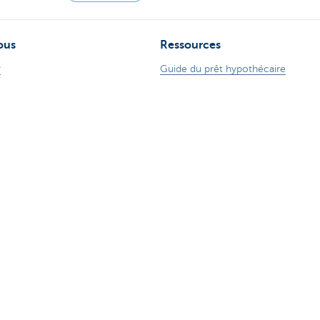
ous
Ressources
r
Guide du prêt hypothécaire
ence
Guide des cartes de crédits
ude sur Internet
Tutoriels digitaux
 78 170 170
Changer de banque
ZoomInvest CBC
Guide de l'investisseur