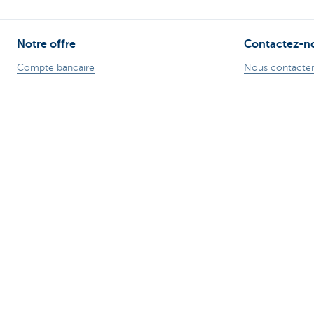
Notre offre
Contactez-n
Compte bancaire
Nous contacte
Service bancaire de base CBC
Trouver une ag
Compte bancaire professionnel
Signaler une fra
Cartes de crédit
Card Stop + 32
Prêt hypothécaire
Une plainte?
Prêt voiture
Prêt travaux
Prêt personnel
Epargne & Epargne-pension
Investissements