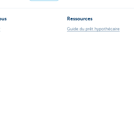
ous
Ressources
r
Guide du prêt hypothécaire
ence
Guide des cartes de crédits
ude sur Internet
Tutoriels digitaux
 78 170 170
Changer de banque
ZoomInvest CBC
Guide de l'investisseur