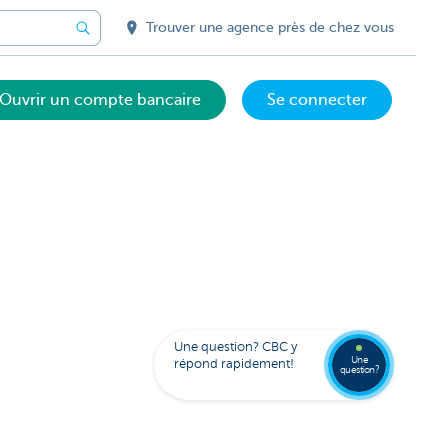
Trouver une agence près de chez vous
Ouvrir un compte bancaire
Se connecter
Votre
assista
digital
Trouve
Contac
Kate
une
Une question? CBC y
agenc
Une
répond rapidement!
question?