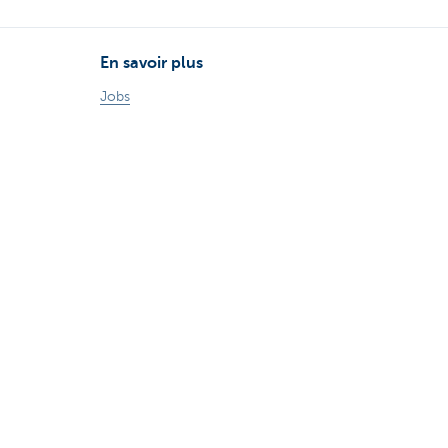
En savoir plus
Jobs
Particuliers
Private Banking & Wealth
Entrepreneurs
Corporate Banking
Blog du Chief Economist
KBC Groupe
Presse médias
CBC Banque et/ou CBC Assurances?
Investor relation