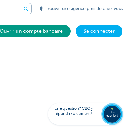
Trouver une agence près de chez vous
Ouvrir un compte bancaire
Se connecter
Votre
assista
digital
Trouve
Contac
Kate
une
Une question? CBC y
agenc
Une
répond rapidement!
question?