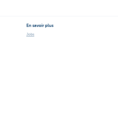
En savoir plus
Jobs
Particuliers
Private Banking & Wealth
Entrepreneurs
Corporate Banking
Blog du Chief Economist
KBC Groupe
Presse médias
CBC Banque et/ou CBC Assurances?