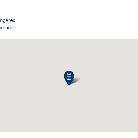
angères
ommande