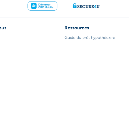
ous
Ressources
r
Guide du prêt hypothécaire
ence
Guide des cartes de crédits
ude sur Internet
Tutoriels digitaux
 78 170 170
Changer de banque
ZoomInvest CBC
Guide de l'investisseur