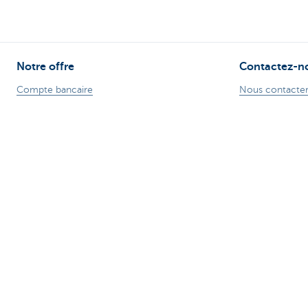
Notre offre
Contactez-n
Compte bancaire
Nous contacte
Service bancaire de base CBC
Trouver une ag
Compte bancaire professionnel
Signaler une fra
Cartes de crédit
Card Stop + 32
Prêt hypothécaire
Une plainte?
Prêt voiture
Prêt travaux
Prêt personnel
Epargne & Epargne-pension