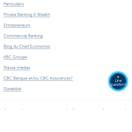
Particuliers
Private Banking & Wealth
Entrepreneurs
Commercial Banking
Blog du Chief Economist
KBC Groupe
Presse médias
CBC Banque et/ou CBC Assurances?
Une
question?
Durabilité
Attention, emprunter de l'argent coûte aussi
de l'argent.