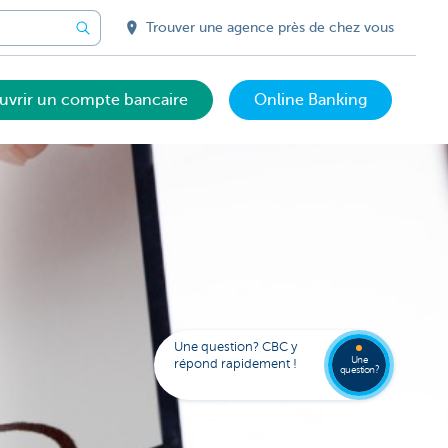
Trouver une agence près de chez vous
uvrir un compte bancaire
Online Banking
Trouve
FAQ
une
Une question? CBC y
agenc
Une
répond rapidement !
question?