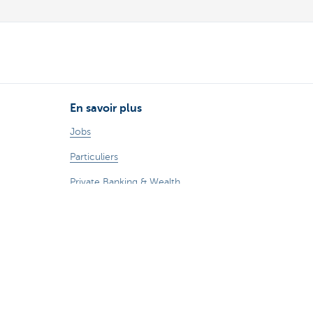
En savoir plus
Jobs
Particuliers
Private Banking & Wealth
Entrepreneurs
Commercial Banking
Blog du Chief Economist
KBC Groupe
Presse médias