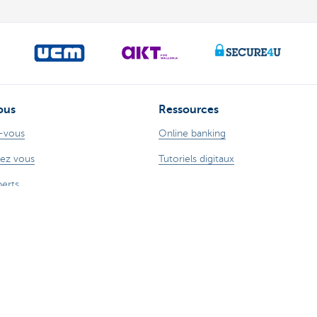
ous
Ressources
-vous
Online banking
ez vous
Tutoriels digitaux
perts
ude sur Internet