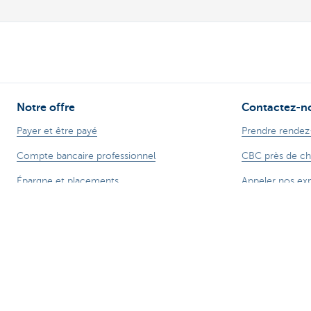
Notre offre
Contactez-n
Payer et être payé
Prendre rendez
Compte bancaire professionnel
CBC près de ch
Épargne et placements
Appeler nos ex
Crédits
Une plainte?
Commerce extérieur
Card Stop
Entreprendre en ligne
Signaler une fra
Assurances