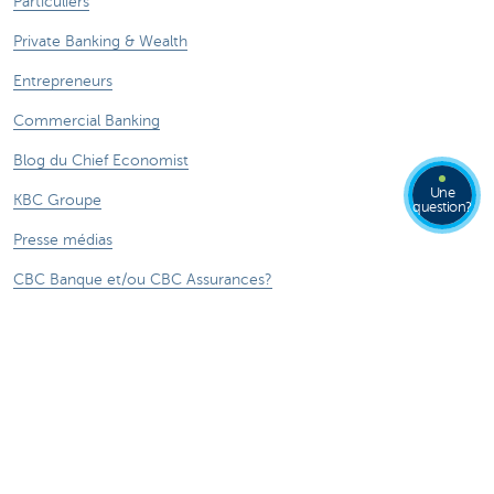
Particuliers
Private Banking & Wealth
Entrepreneurs
Commercial Banking
Blog du Chief Economist
Une
KBC Groupe
question?
Presse médias
CBC Banque et/ou CBC Assurances?
Durabilité
Attention, emprunter de l'argent coûte aussi
de l'argent.
®