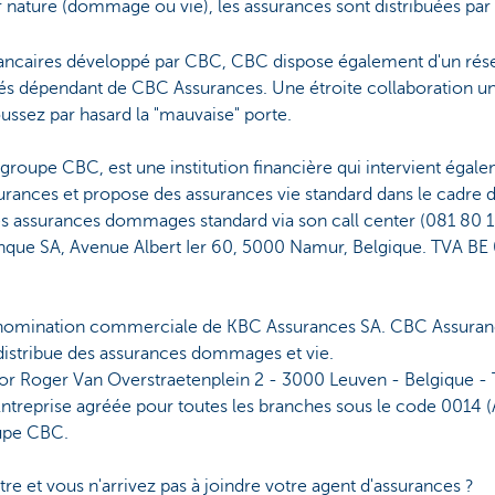
r nature (dommage ou vie), les assurances sont distribuées p
bancaires développé par CBC, CBC dispose également d'un rés
s dépendant de CBC Assurances. Une étroite collaboration un
oussez par hasard la "mauvaise" porte.
groupe CBC, est une institution financière qui intervient égale
rances et propose des assurances vie standard dans le cadre de
s assurances dommages standard via son call center (081 80 1
anque SA, Avenue Albert Ier 60, 5000 Namur, Belgique. TVA B
nomination commerciale de KBC Assurances SA. CBC Assuran
 distribue des assurances dommages et vie.
ssor Roger Van Overstraetenplein 2 - 3000 Leuven - Belgique
reprise agréée pour toutes les branches sous le code 0014 (A.R
oupe CBC.
re et vous n'arrivez pas à joindre votre agent d'assurances ?