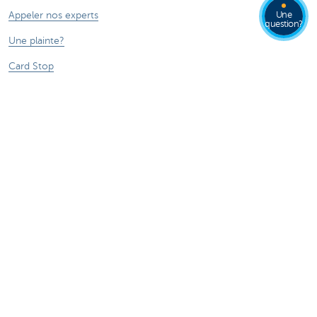
Appeler nos experts
Une
question?
Une plainte?
Card Stop
Signaler une fraude sur Internet
Ressources
Online banking
Tutoriels digitaux
En savoir plus
Jobs
Particuliers
Private Banking & Wealth
Entrepreneurs