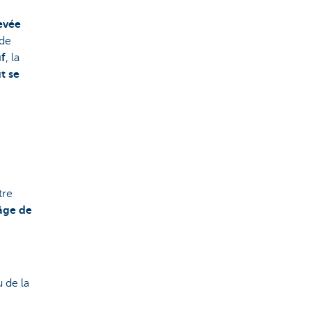
evée
de
uf
, la
t se
tre
'âge de
u de la