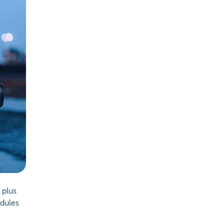
 plus
odules