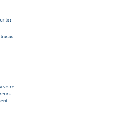
ur les
 tracas
i votre
ureurs
nent