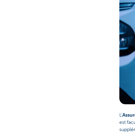
L'
Assur
est fac
supplé