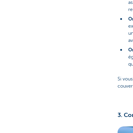
as
re
O
ex
un
av
O
ég
qu
Si vous
couvert
3. Co