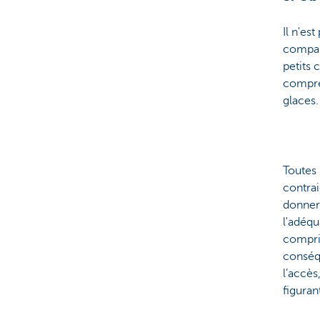
Il n'es
compara
petits 
compren
glaces.
Toutes 
contra
donner 
l'adéqu
compris
conséq
l’accès
figuran