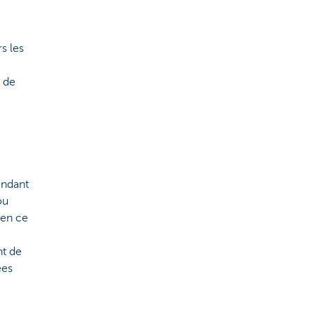
s les
 de
endant
ou
(en ce
t de
ées