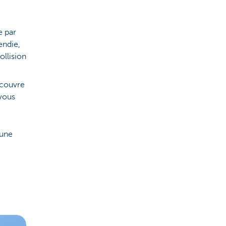
e par
endie,
ollision
e couvre
 vous
 une