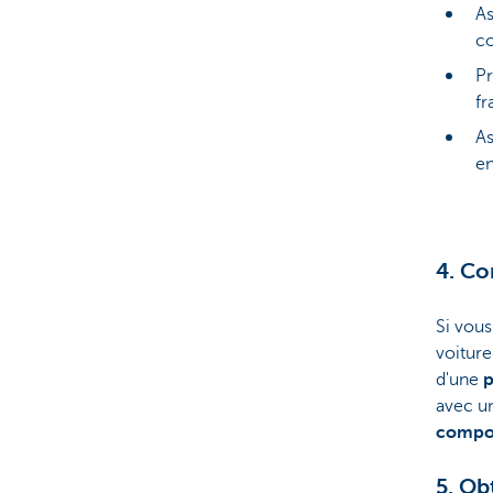
As
co
Pr
fr
As
en
4. Co
Si vous
voiture
d'une
p
avec u
compor
5. Ob