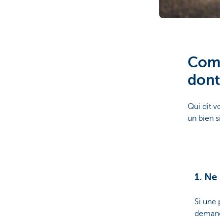
Comp
dont
Qui dit v
un bien s
1. Ne
Si une 
demand