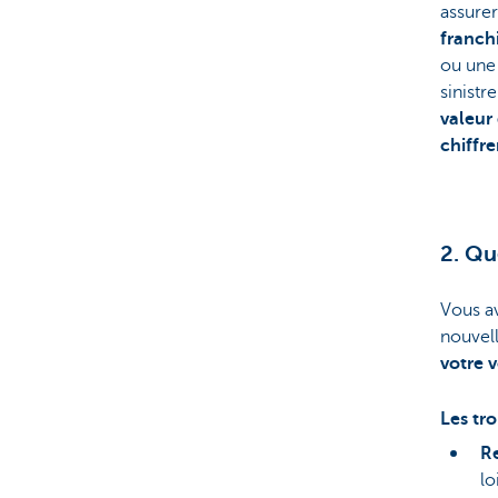
assurer
franch
ou un
sinistr
valeur
chiffre
2. Qu
Vous av
nouvel
votre v
Les tro
Re
lo