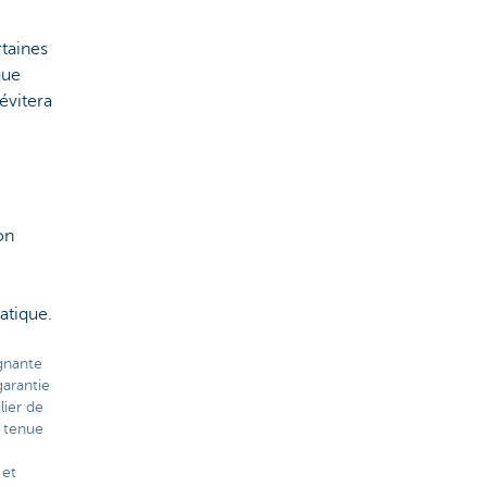
rtaines
que
évitera
on
atique.
ignante
arantie
lier de
 tenue
 et