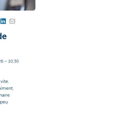
de
6 – 10:30
vite.
aiment.
naire
 peu