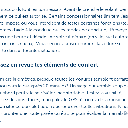
s accords font les bons essais. Avant de prendre le volant, d
ent ce qui est autorisé. Certains concessionnaires limitent l'es
ire imposé ou vous interdisent de tester certaines fonctions (te
tèmes d'aide à la conduite ou les modes de conduite). Prévoy
s une heure et décidez de votre itinéraire (en ville, sur l'autor
tronçon sinueux). Vous sentirez ainsi comment la voiture se
e dans différentes situations.
ssez en revue les éléments de confort
miers kilomètres, presque toutes les voitures semblent parfait
toujours le cas après 20 minutes? Un siège qui semble souple
 abord peut vite se révéler inconfortable. Testez la visibilité,
ssez des dos d’ânes, manipulez le GPS, écoutez de la musique 
au silence complet pour repérer d’éventuelles vibrations. N’hé
mprunter une route pavée ou étroite pour évaluer la maniabilit
.