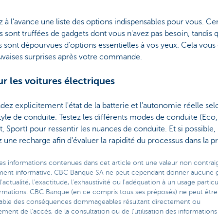
 à l'avance une liste des options indispensables pour vous. Ce
s sont truffées de gadgets dont vous n'avez pas besoin, tandis 
s sont dépourvues d’options essentielles à vos yeux. Cela vous 
uvaises surprises après votre commande.
ur les voitures électriques
z explicitement l'état de la batterie et l'autonomie réelle sel
tyle de conduite. Testez les différents modes de conduite (Eco,
, Sport) pour ressentir les nuances de conduite. Et si possible,
 une recharge afin d’évaluer la rapidité du processus dans la pr
es informations contenues dans cet article ont une valeur non contra
ment informative. CBC Banque SA ne peut cependant donner aucune g
l'actualité, l'exactitude, l'exhaustivité ou l'adéquation à un usage particu
ormations. CBC Banque (en ce compris tous ses préposés) ne peut être
able des conséquences dommageables résultant directement ou
ement de l’accès, de la consultation ou de l’utilisation des informations