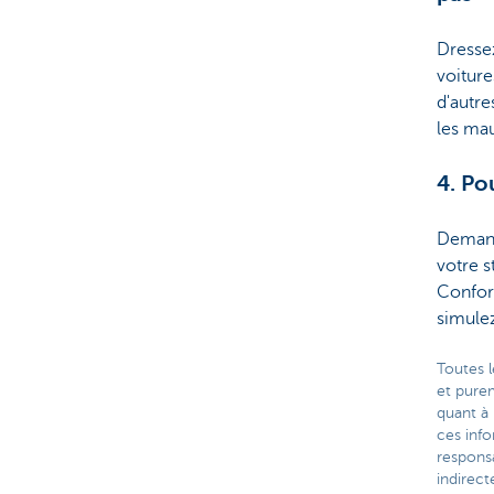
Dressez
voiture
d'autre
les ma
4. Po
Demande
votre s
Confort
simulez
Toutes l
et pure
quant à 
ces inf
respons
indirect