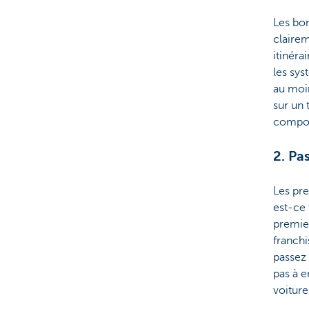
Les bon
clairem
itinéra
les sys
au moin
sur un 
comport
2. Pa
Les pre
est-ce 
premier
franchi
passez 
pas à e
voiture