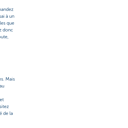
emandez
sai à un
lles que
ez donc
oute,
es. Mais
 au
et
sitez
é de la