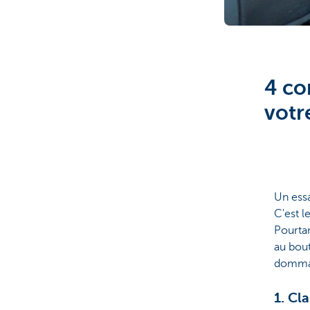
4 co
votr
Un essa
C'est l
Pourta
au bout
domma
1. Cl