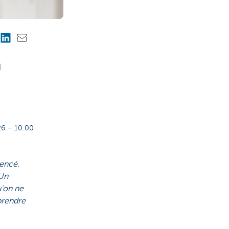
n
6 – 10:00
mencé.
 Un
u'on ne
prendre