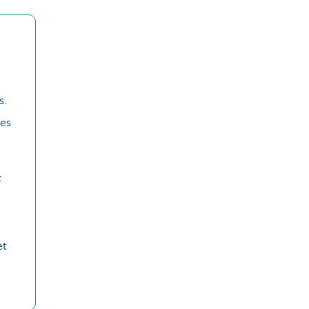
s.
es
z
et