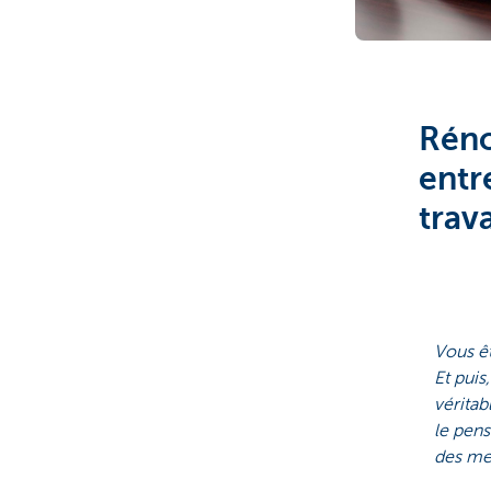
Réno
entr
trav
Vous ê
Et puis
vérita
le pen
des mes