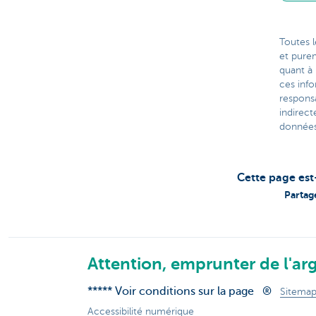
Toutes l
et pure
quant à 
ces inf
respons
indirect
données 
Cette page est
Partag
Attention, emprunter de l'arg
***** Voir conditions sur la page
®
Sitema
Accessibilité numérique