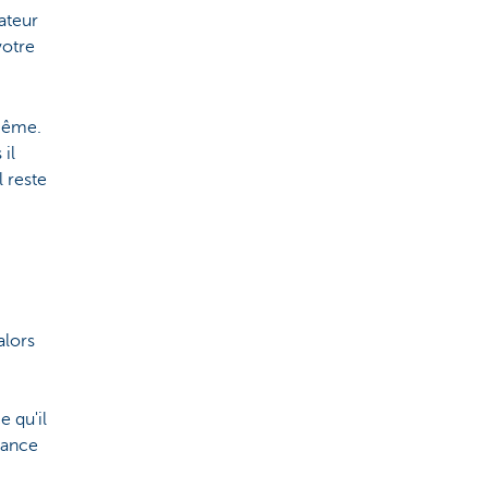
rateur
votre
-même.
il
l reste
alors
e qu'il
iance