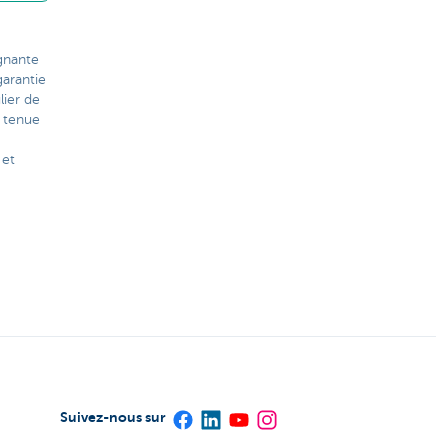
ignante
arantie
lier de
 tenue
 et
Suivez-nous sur