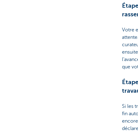
Étape
rasse
Votre e
attente
curateur
ensuite
l’avanc
que vot
Étape
trava
Si les
fin aut
encore
déclar