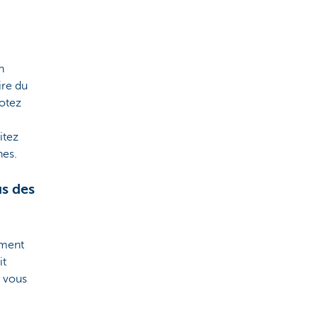
n
ire du
Notez
itez
nes.
us des
ement
it
s vous