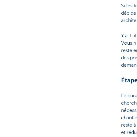
Si les 
décide 
archite
Y a-t-i
Vous ri
reste e
des pos
demand
Étape
Le cura
cherch
nécessa
chantie
reste à
et rédu