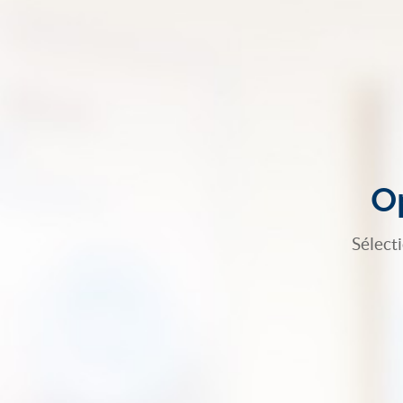
Op
Sélect