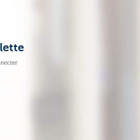
lette
nnecter