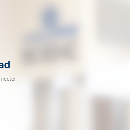
Pad
nnecter