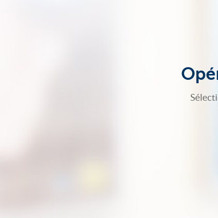
Opér
Sélect