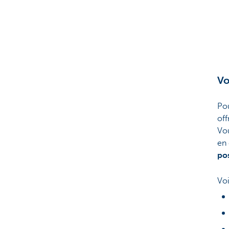
Vo
Pou
of
Vou
en
pos
Voi