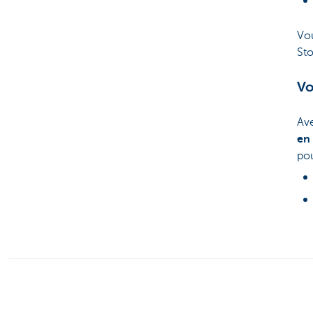
Vo
Sto
Vo
Av
en
po