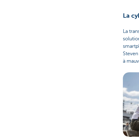
La cy
La tran
solutio
smartph
Steven 
à mauva