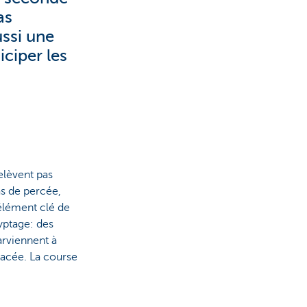
as
ssi une
iciper les
elèvent pas
as de percée,
'élément clé de
ryptage: des
rviennent à
nacée. La course