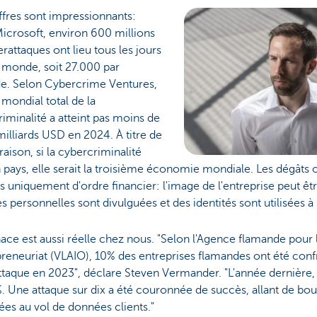
ffres sont impressionnants:
icrosoft, environ 600 millions
rattaques ont lieu tous les jours
 monde, soit 27.000 par
e. Selon Cybercrime Ventures,
 mondial total de la
iminalité a atteint pas moins de
illiards USD en 2024. À titre de
ison, si la cybercriminalité
n pays, elle serait la troisième économie mondiale. Les dégâts
s uniquement d'ordre financier: l'image de l'entreprise peut êtr
 personnelles sont divulguées et des identités sont utilisées à
ce est aussi réelle chez nous. "Selon l'Agence flamande pour l
preneuriat (VLAIO), 10% des entreprises flamandes ont été con
taque en 2023", déclare Steven Vermander. "L'année dernière,
. Une attaque sur dix a été couronnée de succès, allant de bou
ées au vol de données clients."