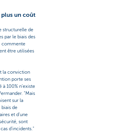
 plus un coût
 structurelle de
 par le biais des
s", commente
nt être utilisées
it la conviction
ntion porte ses
té à 100% n'existe
 Vermander. "Mais
isent sur la
 biais de
aires et d'une
 sécurité, sont
as d'incidents."