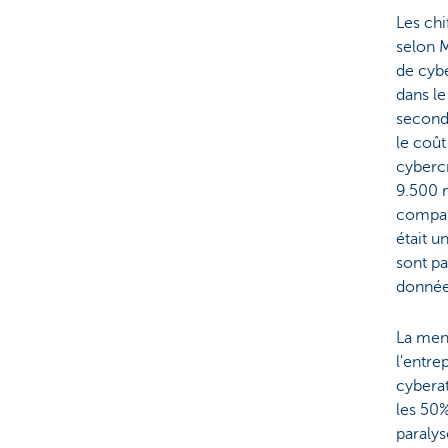
Les chi
selon M
de cybe
dans le
second
le coût
cybercr
9.500 m
compara
était u
sont pa
données
La mena
l'entre
cyberat
les 50%
paralys