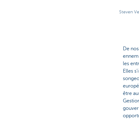
Steven Ve
De nos 
ennemis
les ent
Elles s
songeon
europé
être au
Gestion
gouvern
opportu