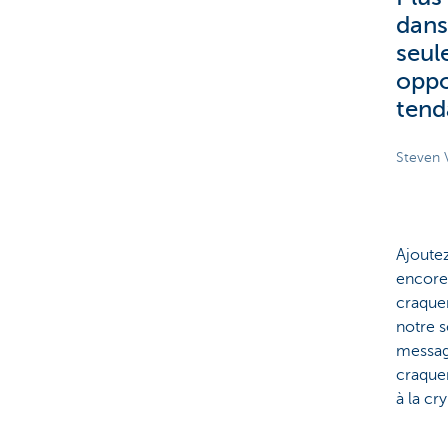
dans
seul
oppo
tend
Steven 
Ajoutez
encore 
craquer
notre s
messag
craquer
à la cr