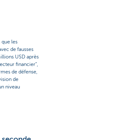
s que les
avec de fausses
illions USD après
ecteur financier",
armes de défense,
vision de
 un niveau
e seconde