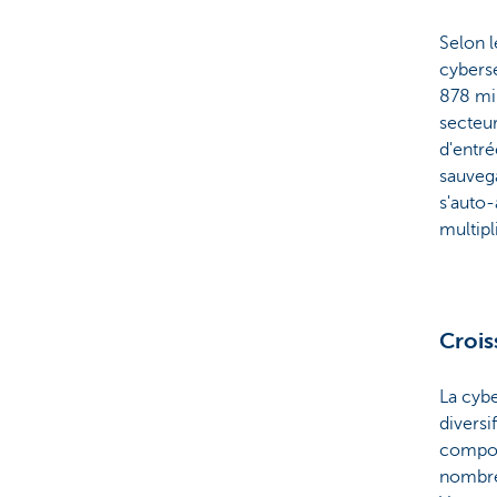
Selon 
cybersé
878 mil
secteur
d'entré
sauvega
s'auto-
multipl
Crois
La cybe
diversi
comport
nombreu