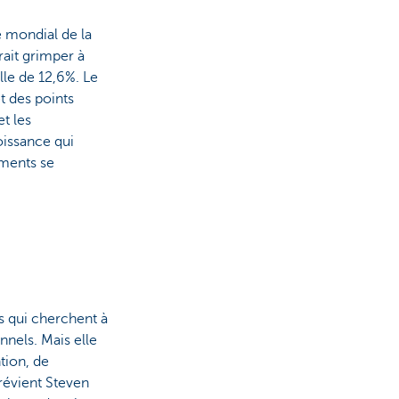
 mondial de la
rait grimper à
lle de 12,6%. Le
t des points
et les
oissance qui
ements se
s qui cherchent à
nnels. Mais elle
tion, de
révient Steven