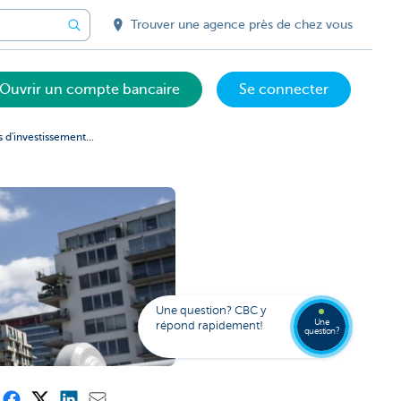
Trouver une agence près de chez vous
Ouvrir un compte bancaire
Se connecter
 d'investissement...
Votre
assista
digital
Trouve
Contac
Kate
une
Une question? CBC y
agenc
Une
répond rapidement!
question?