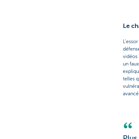
Le cha
L'essor
défens
vidéos 
un faux
expliqu
telles 
vulnéra
avancé
Plus