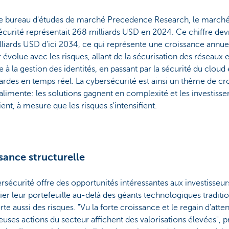
le bureau d'études de marché Precedence Research, le marché
curité représentait 268 milliards USD en 2024. Ce chiffre dev
liards USD d'ici 2034, ce qui représente une croissance annue
 évolue avec les risques, allant de la sécurisation des réseaux e
e à la gestion des identités, en passant par la sécurité du cloud 
rdes en temps réel. La cybersécurité est ainsi un thème de cr
alimente: les solutions gagnent en complexité et les investiss
ient, à mesure que les risques s'intensifient.
sance structurelle
rsécurité offre des opportunités intéressantes aux investisseur
fier leur portefeuille au-delà des géants technologiques traditio
e aussi des risques. "Vu la forte croissance et le regain d'atten
ses actions du secteur affichent des valorisations élevées", p