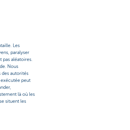
aille. Les
ens, paralyser
 pas aléatoires.
ide. Nous
 des autorités
 exécutée peut
ander,
stement là où les
e situent les