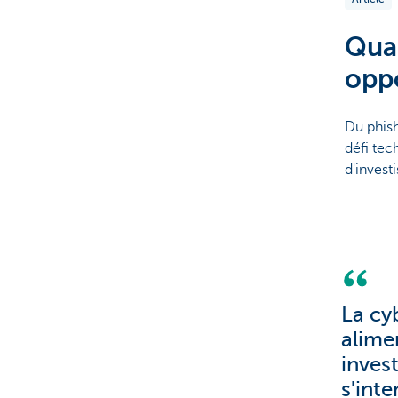
Quan
oppo
Du phish
défi tec
d'invest
La cy
alime
inves
s'inte