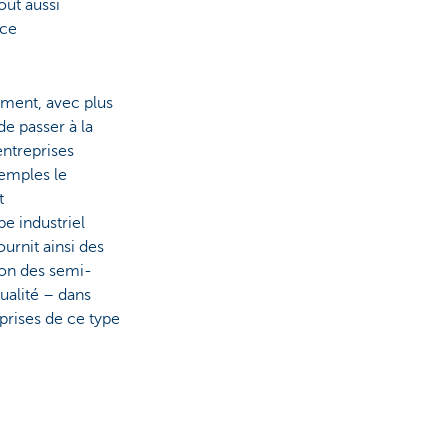
out aussi
nce
ement, avec plus
de passer à la
entreprises
xemples le
t
e industriel
ournit ainsi des
ion des semi-
ualité – dans
eprises de ce type