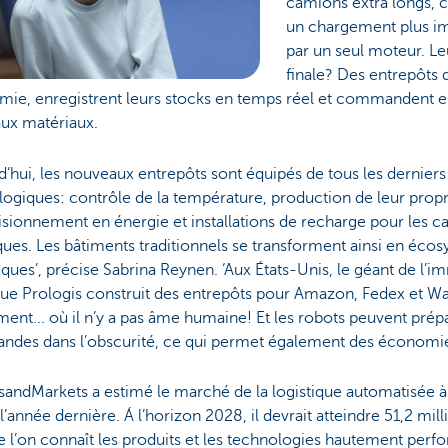
camions extra longs, c
un chargement plus im
par un seul moteur. Le
finale? Des entrepôts 
mie, enregistrent leurs stocks en temps réel et commandent
ux matériaux.
d’hui, les nouveaux entrepôts sont équipés de tous les dernier
ogiques: contrôle de la température, production de leur prop
sionnement en énergie et installations de recharge pour les 
ques. Les bâtiments traditionnels se transforment ainsi en éco
ues’, précise Sabrina Reynen. ‘Aux États-Unis, le géant de l’i
que Prologis construit des entrepôts pour Amazon, Fedex et Wa
nt... où il n’y a pas âme humaine! Et les robots peuvent prépa
des dans l’obscurité, ce qui permet également des économies
andMarkets a estimé le marché de la logistique automatisée à 
 l’année dernière. Á l’horizon 2028, il devrait atteindre 51,2 mill
 l’on connaît les produits et les technologies hautement perf