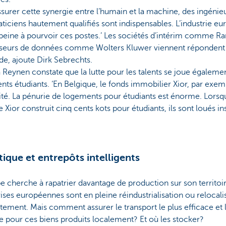
surer cette synergie entre l’humain et la machine, des ingénieu
ticiens hautement qualifiés sont indispensables. L’industrie e
eine à pourvoir ces postes.’ Les sociétés d’intérim comme Ra
sseurs de données comme Wolters Kluwer viennent répondent 
e, ajoute Dirk Sebrechts.
 Reynen constate que la lutte pour les talents se joue égaleme
ts étudiants. ‘En Belgique, le fonds immobilier Xior, par exempl
ité. La pénurie de logements pour étudiants est énorme. Lorsq
ior construit cinq cents kots pour étudiants, ils sont loués i
tique et entrepôts intelligents
e cherche à rapatrier davantage de production sur son territoi
ises européennes sont en pleine réindustrialisation ou relocalis
ement. Mais comment assurer le transport le plus efficace et l
e pour ces biens produits localement? Et où les stocker?