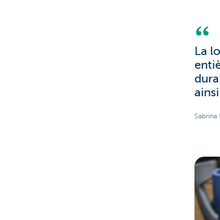
La l
enti
dura
ains
Sabrina