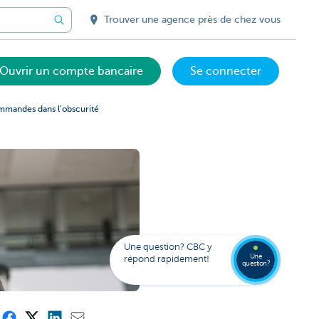
Trouver une agence près de chez vous
Ouvrir un compte bancaire
Se connecter
ommandes dans l’obscurité
Votre
assista
digital
Trouve
Contac
Kate
une
Une question? CBC y
agenc
Une
répond rapidement!
question?