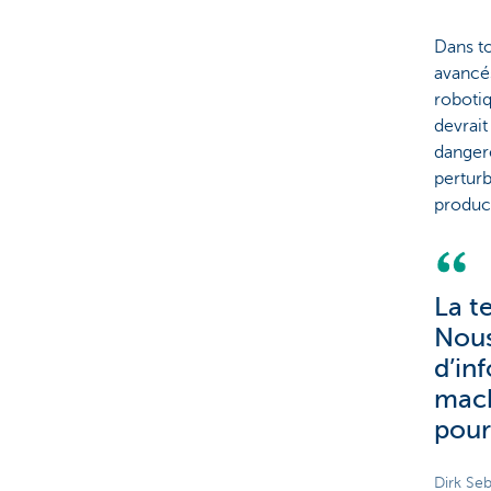
Dans to
avancé
robotiq
devrait
dangere
perturb
product
La t
Nous
d’in
mach
pour
Dirk Se