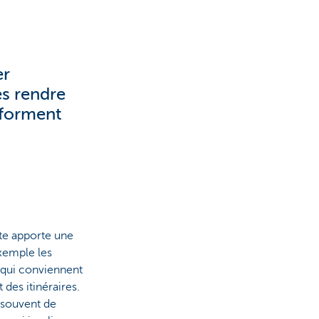
er
es rendre
sforment
nte apporte une
xemple les
 qui conviennent
 des itinéraires.
s souvent de