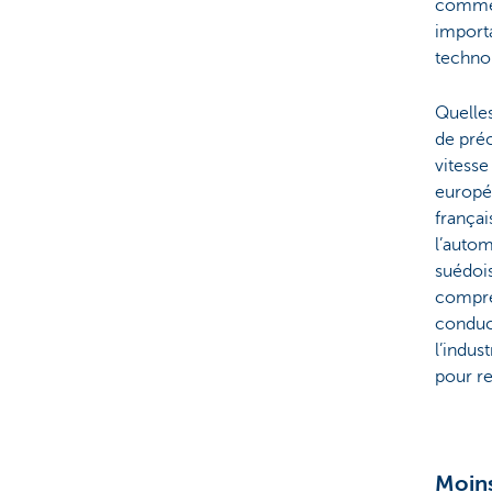
commerc
importa
techno
Quelles
de préc
vitesse
europée
françai
l’autom
suédois
compre
conduct
l’indus
pour re
Moins