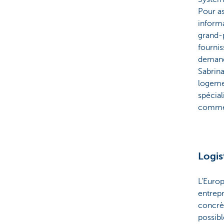
Pour as
informa
grand-p
fourni
demand
Sabrina
logemen
spécial
comme X
Logis
L’Europ
entrepr
concrèt
possibl