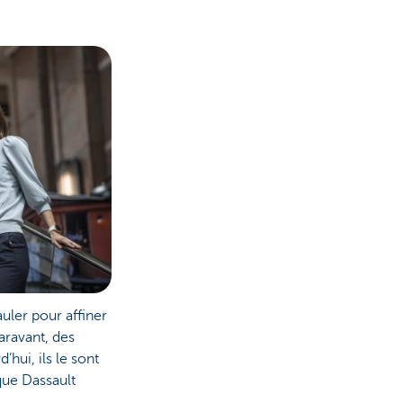
auler pour affiner
paravant, des
’hui, ils le sont
que Dassault