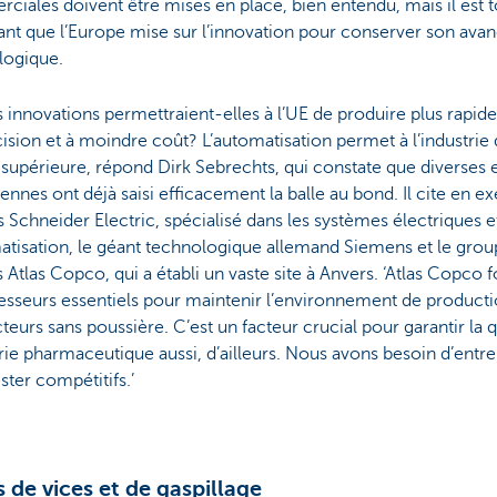
iales doivent être mises en place, bien entendu, mais il est t
nt que l’Europe mise sur l’innovation pour conserver son ava
logique.
 innovations permettraient-elles à l’UE de produire plus rapid
ision et à moindre coût? L’automatisation permet à l’industrie 
 supérieure, répond Dirk Sebrechts, qui constate que diverses 
nnes ont déjà saisi efficacement la balle au bond. Il cite en e
s Schneider Electric, spécialisé dans les systèmes électriques e
atisation, le géant technologique allemand Siemens et le group
 Atlas Copco, qui a établi un vaste site à Anvers. ‘Atlas Copco f
sseurs essentiels pour maintenir l’environnement de product
eurs sans poussière. C’est un facteur crucial pour garantir la q
trie pharmaceutique aussi, d’ailleurs. Nous avons besoin d’entr
ster compétitifs.’
 de vices et de gaspillage