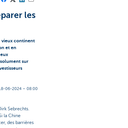
parer les
u vieux continent
on et en
deux
ésolument sur
vestisseurs
18-06-2024 – 08:00
Dirk Sebrechts.
Si la Chine
r, des barrières