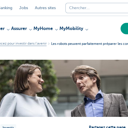
anking
Jobs
Autres sites
er
Assurer
MyHome
MyMobility
ncez pour investir dans l’avenir
Les robots peuvent parfaitement préparer les c
Partagez cette page
Investir