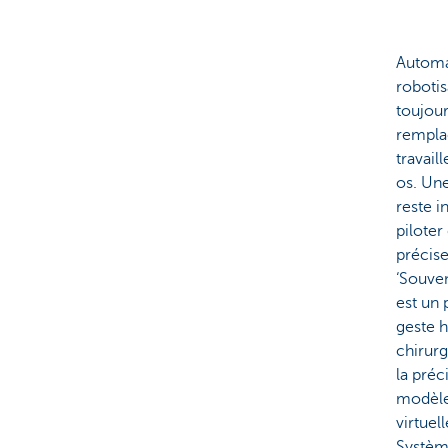
Automa
robotis
toujou
rempla
travail
os. Un
reste i
piloter
précise
‘Souven
est un
geste 
chirurg
la préc
modèles
virtuel
Systèm