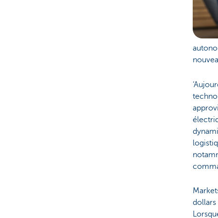
autono
nouvea
‘Aujour
technol
approvi
électri
dynamiq
logisti
notamme
comman
Markets
dollars
Lorsque