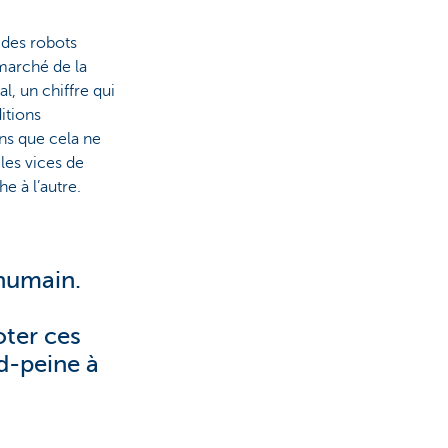
 des robots
marché de la
l, un chiffre qui
itions
ns que cela ne
les vices de
e à l’autre.
 humain.
oter ces
d-peine à