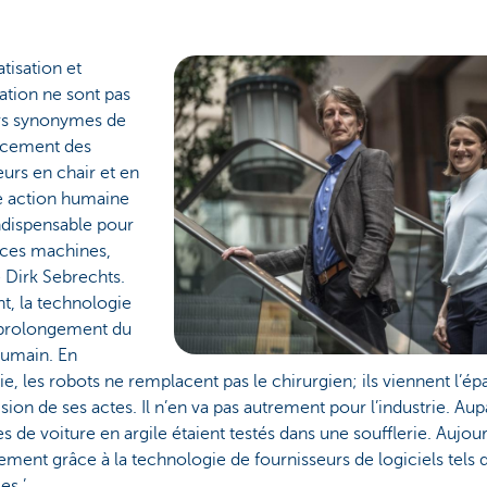
tisation et
ation ne sont pas
rs synonymes de
cement des
leurs en chair et en
e action humaine
ndispensable pour
 ces machines,
 Dirk Sebrechts.
t, la technologie
 prolongement du
humain. En
ie, les robots ne remplacent pas le chirurgien; ils viennent l’ép
ision de ses actes. Il n’en va pas autrement pour l’industrie. Au
 de voiture en argile étaient testés dans une soufflerie. Aujourd
lement grâce à la technologie de fournisseurs de logiciels tels 
es.’