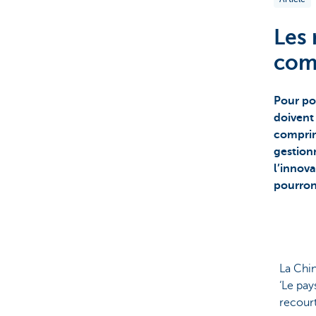
Les 
com
Pour pou
doivent 
comprim
gestion
l’innov
pourront
La Chin
‘Le pay
recour