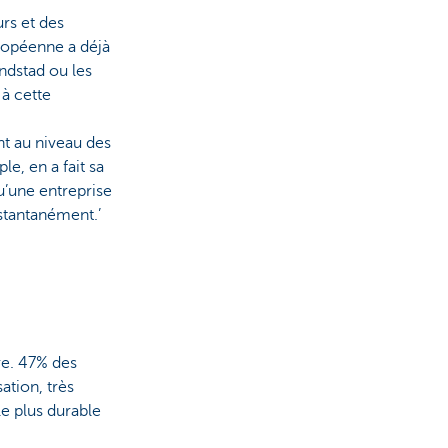
rs et des
uropéenne a déjà
ndstad ou les
à cette
nt au niveau des
e, en a fait sa
u’une entreprise
nstantanément.’
re. 47% des
ation, très
e plus durable