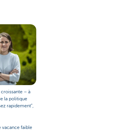
croissante – à
e la politique
ssez rapidement",
e vacance faible