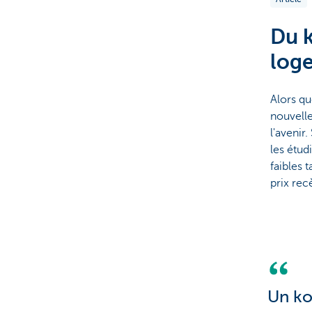
Du k
log
Alors qu
nouvelle
l'avenir
les étud
faibles 
prix rec
Un ko