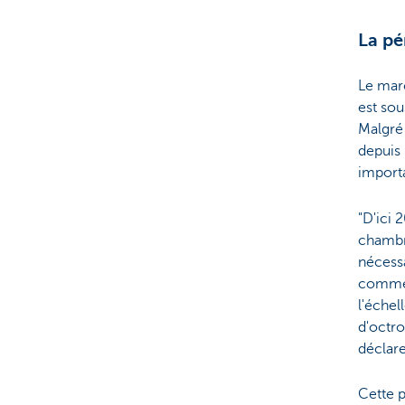
La pé
Le mar
est sou
Malgré
depuis 
import
"D'ici
chambr
nécessa
comme 
l'échel
d'octro
déclar
Cette p