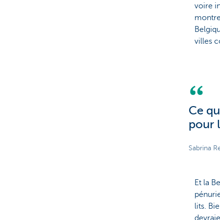
voire i
montre
Belgiq
villes
Ce qu
pour l
Sabrina R
Et la B
pénurie
lits. B
devraie