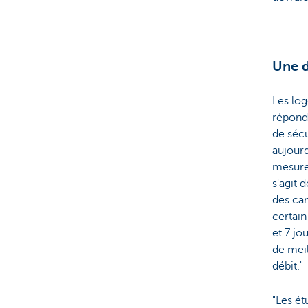
Une d
Les log
répond
de séc
aujourd
mesure
s'agit 
des cam
certain
et 7 jo
de meil
débit."
"Les ét