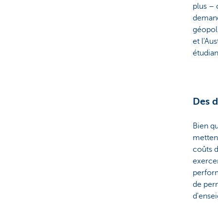
plus –
demand
géopoli
et l'Au
étudian
Des d
Bien qu
mettent
coûts d
exercen
perform
de perm
d'ensei