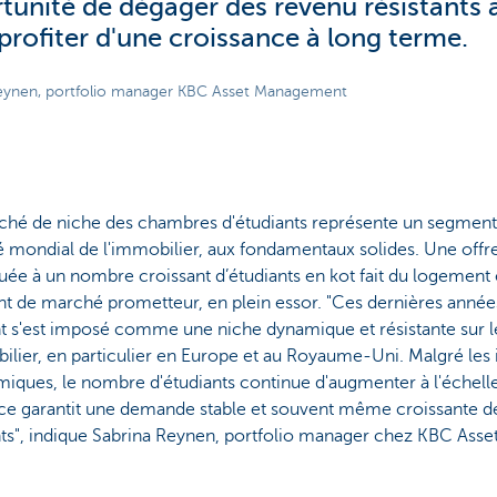
tunité de dégager des revenu résistants à 
 profiter d'une croissance à long terme.
eynen, portfolio manager KBC Asset Management
ché de niche des chambres d'étudiants représente un segment 
 mondial de l'immobilier, aux fondamentaux solides. Une offr
ée à un nombre croissant d’étudiants en kot fait du logement 
t de marché prometteur, en plein essor. "Ces dernières année
nt s'est imposé comme une niche dynamique et résistante sur 
ilier, en particulier en Europe et au Royaume-Uni. Malgré les 
iques, le nombre d'étudiants continue d'augmenter à l'échell
ce garantit une demande stable et souvent même croissante 
nts", indique Sabrina Reynen, portfolio manager chez KBC Ass