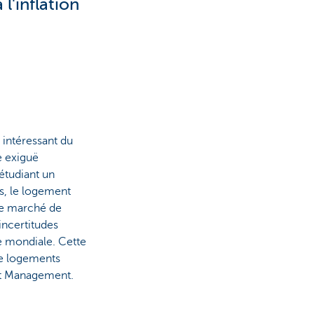
l'inflation
intéressant du
e exiguë
étudiant un
s, le logement
le marché de
incertitudes
e mondiale. Cette
de logements
et Management.