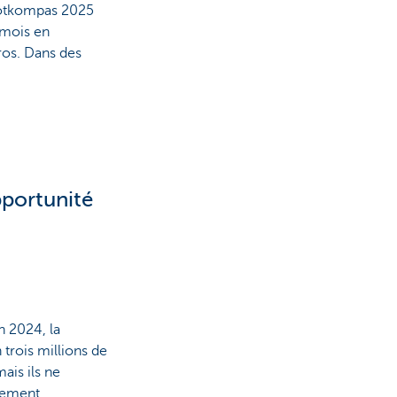
 Kotkompas 2025
 mois en
ros. Dans des
pportunité
En 2024, la
trois millions de
ais ils ne
vement.