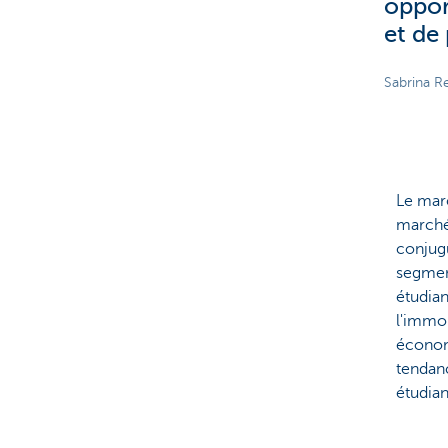
oppor
et de
Sabrina R
Le mar
marché
conjugu
segmen
étudia
l'immob
économ
tendan
étudia