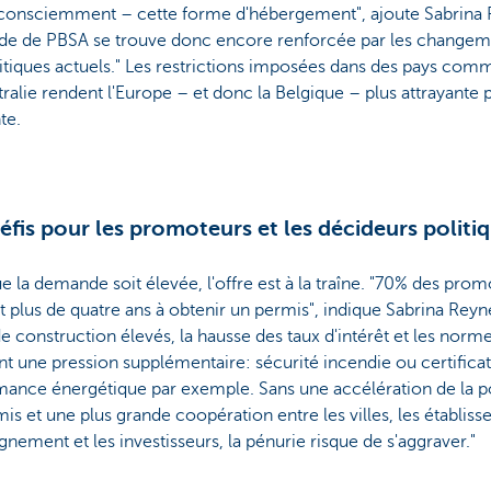
 consciemment – cette forme d'hébergement", ajoute Sabrina 
e de PBSA se trouve donc encore renforcée par les changem
tiques actuels." Les restrictions imposées dans des pays comm
stralie rendent l'Europe – et donc la Belgique – plus attrayante 
te.
éfis pour les promoteurs et les décideurs politi
e la demande soit élevée, l'offre est à la traîne. "70% des pro
 plus de quatre ans à obtenir un permis", indique Sabrina Reyne
e construction élevés, la hausse des taux d'intérêt et les norme
t une pression supplémentaire: sécurité incendie ou certificat
ance énergétique par exemple. Sans une accélération de la po
is et une plus grande coopération entre les villes, les établis
gnement et les investisseurs, la pénurie risque de s'aggraver."