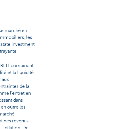
r ce marché en
mmobiliers, les
Estate Investment
trayante.
s REIT combinent
ité et la liquidité
t aux
ontraintes de la
mme l'entretien
tissant dans
 en outre les
 marché.
ent des revenus
l'inflation. De