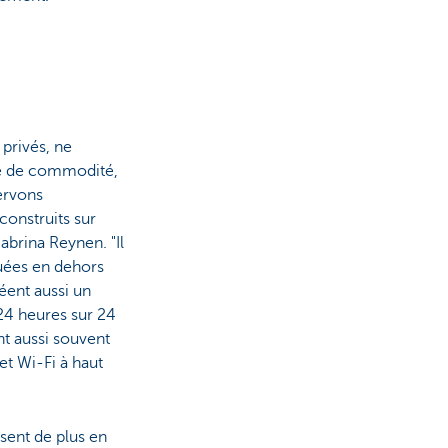
 privés, ne
re de commodité,
ervons
construits sur
brina Reynen. "Il
tuées en dehors
éent aussi un
24 heures sur 24
ent aussi souvent
et Wi-Fi à haut
ssent de plus en