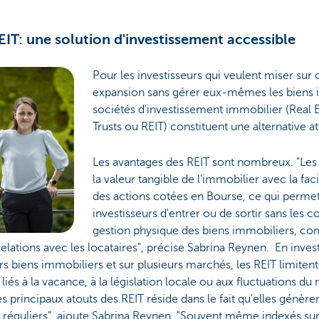
EIT: une solution d'investissement accessible
Pour les investisseurs qui veulent miser su
expansion sans gérer eux-mêmes les biens i
sociétés d'investissement immobilier (Real 
Trusts ou REIT) constituent une alternative at
Les avantages des REIT sont nombreux. "Le
la valeur tangible de l'immobilier avec la facil
des actions cotées en Bourse, ce qui perme
investisseurs d'entrer ou de sortir sans les c
gestion physique des biens immobiliers, co
relations avec les locataires", précise Sabrina Reynen. En inves
rs biens immobiliers et sur plusieurs marchés, les REIT limitent
 liés à la vacance, à la législation locale ou aux fluctuations du
es principaux atouts des REIT réside dans le fait qu'elles génèr
s réguliers", ajoute Sabrina Reynen. "Souvent même indexés sur 