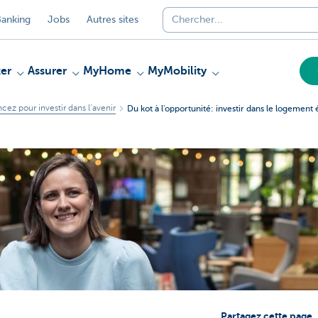
anking
Jobs
Autres sites
er
Assurer
MyHome
MyMobility
ncez pour investir dans l’avenir
Du kot à l'opportunité: investir dans le logement 
Partagez cette page