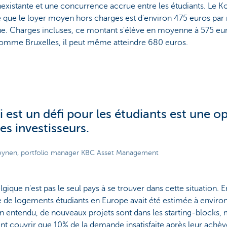
nexistante et une concurrence accrue entre les étudiants. Le
 que le loyer moyen hors charges est d'environ 475 euros par
ue. Charges incluses, ce montant s'élève en moyenne à 575 eu
 comme Bruxelles, il peut même atteindre 680 euros.
i est un défi pour les étudiants est une o
es investisseurs.
eynen, portfolio manager KBC Asset Management
elgique n'est pas le seul pays à se trouver dans cette situation. 
 de logements étudiants en Europe avait été estimée à environ 
ien entendu, de nouveaux projets sont dans les starting-blocks, m
nt couvrir que 10% de la demande insatisfaite après leur achè