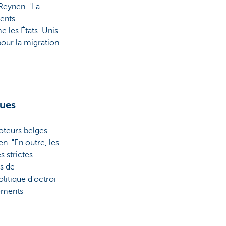
Reynen. "La
ents
e les États-Unis
pour la migration
ques
moteurs belges
n. "En outre, les
s strictes
s de
litique d'octroi
sements