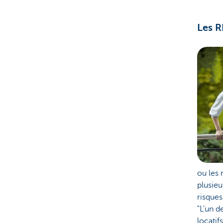
Les R
ou les 
plusieu
risques
"L'un d
locatif