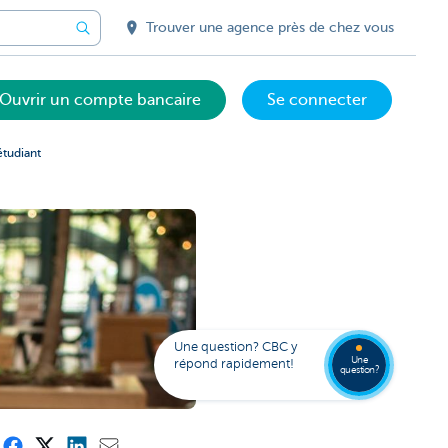
Trouver une agence près de chez vous
Ouvrir un compte bancaire
Se connecter
étudiant
Votre
assista
digital
Trouve
FAQ
Kate
une
Une question? CBC y
agenc
Une
répond rapidement!
question?