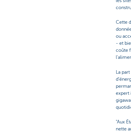
les sit
constru
Cette d
donnée
ou accé
- et bi
coûte f
l'alime
La part
d'éner
perman
expert
gigawa
quotid
"Aux Ét
nette a