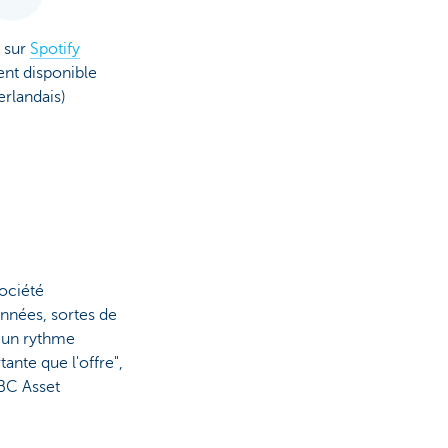
 sur
Spotify
nt disponible
erlandais)
ociété
nnées, sortes de
à un rythme
nte que l'offre",
KBC Asset