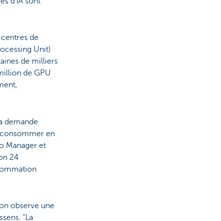
es d'IA sont
 centres de
ocessing Unit)
aines de milliers
 million de GPU
ment,
 la demande
ur consommer en
io Manager et
ron 24
nsommation
, on observe une
ssens. "La