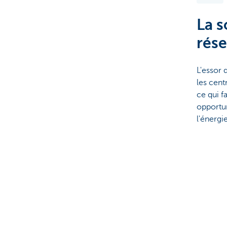
La s
rése
L'essor 
les cent
ce qui f
opportun
l'énergie