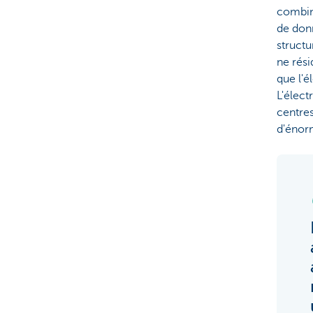
combina
de don
structu
ne rési
que l'é
L'élect
centre
d'énor