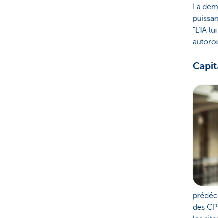
La dem
puissan
"L'IA l
autorou
Capit
prédéc
des CPU