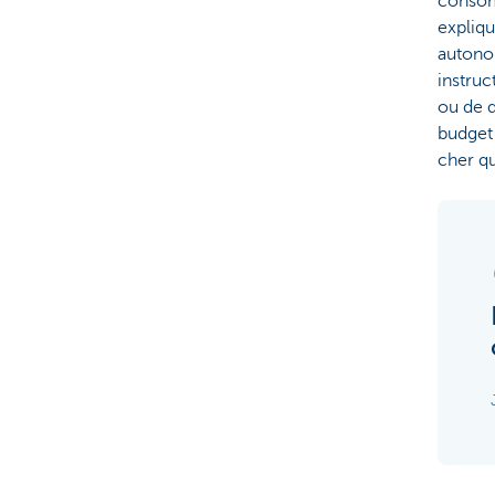
consomm
expliqu
autonom
instruc
ou de d
budget 
cher qu