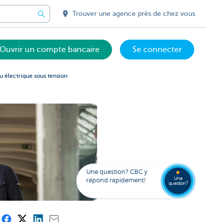
Trouver une agence près de chez vous
Ouvrir un compte bancaire
Se connecter
au électrique sous tension
Votre
assista
digital
Trouve
FAQ
Kate
une
Une question? CBC y
agenc
Une
répond rapidement!
question?