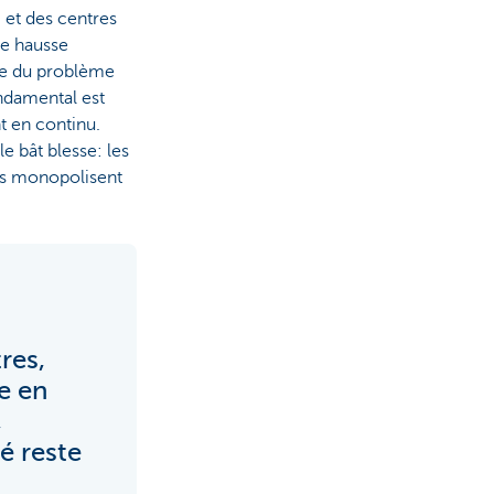
 et des centres
e hausse
ine du problème
ondamental est
nt en continu.
le bât blesse: les
ls monopolisent
res,
e en
,
é reste