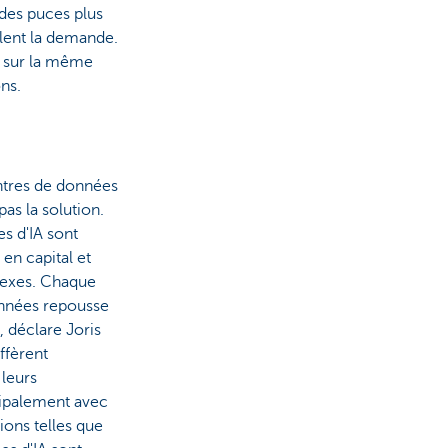
des puces plus
ulent la demande.
i sur la même
ns.
ntres de données
as la solution.
s d'IA sont
en capital et
exes. Chaque
nnées repousse
", déclare Joris
iffèrent
leurs
cipalement avec
ions telles que