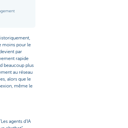
nagement
Historiquement,
e moins pour le
devient par
ivement rapide
end beaucoup plus
dement au réseau
s, alors que le
nexion, même le
"Les agents d'IA