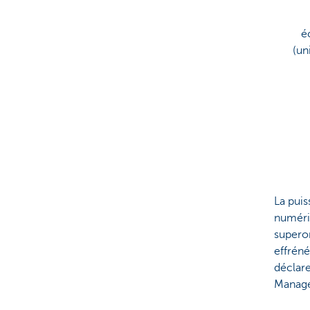
é
(un
La puis
numériq
superor
effréné
déclare
Manag