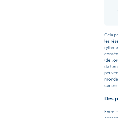
Cela pr
les rés
rythme
conséqu
(de l'o
de temp
peuvent
monde 
centre 
Des p
Entre-t