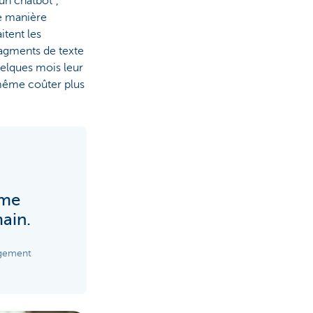
un chatbot",
de manière
itent les
fragments de texte
uelques mois leur
 même coûter plus
ême
ain.
agement