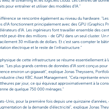
es web, le streaming et les logiciels cloud. Les centres de donné
its pour entraîner et utiliser des modèles d'IA."
ifférence se rencontre également au niveau du hardware. "Les
s d'IA fonctionnent principalement avec des GPU (Graphics Pr
lérateurs d'IA. Les ingénieurs font travailler ensemble des cent
entôt peut-être des millions - de GPU dans un seul cluster. Un
acilement 30 milliards de dollars. Et c'est sans compter le bâti
ntation électrique et le reste de l'infrastructure."
 physique de cette infrastructure se résume essentiellement à
gie. "Les plus grands centres de données d'IA sont conçus po
ence environ un gigawatt", explique Jonas Theyssens, Portfol
 industrie chez KBC Asset Management. "Cela représente envi
ttheures par jour, ce qui équivaut approximativement à la co
ienne de quelque 750 000 ménages."
ats-Unis, pour la première fois depuis une quinzaine d'années
ugmentation de la demande d'électricité", explique Jonas They