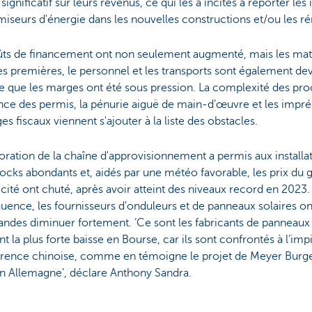
significatif sur leurs revenus, ce qui les a incités à reporter le
seurs d'énergie dans les nouvelles constructions et/ou les ré
ûts de financement ont non seulement augmenté, mais les maté
s premières, le personnel et les transports sont également de
e que les marges ont été sous pression. La complexité des pr
nce des permis, la pénurie aiguë de main-d’œuvre et les impré
es fiscaux viennent s'ajouter à la liste des obstacles.
oration de la chaîne d'approvisionnement a permis aux installa
tocks abondants et, aidés par une météo favorable, les prix du 
ricité ont chuté, après avoir atteint des niveaux record en 2023.
ence, les fournisseurs d'onduleurs et de panneaux solaires on
des diminuer fortement. ‘Ce sont les fabricants de panneaux s
t la plus forte baisse en Bourse, car ils sont confrontés à l’imp
rence chinoise, comme en témoigne le projet de Meyer Burge
en Allemagne’, déclare Anthony Sandra.