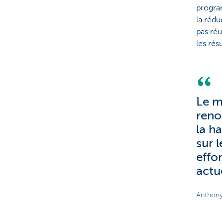
program
la rédu
pas réu
les rés
Le m
reno
la h
sur l
effo
actu
Anthony