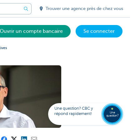
Trouver une agence près de chez vous
Ouvrir un compte bancaire
Se connecter
ives
Votre
assista
digital
Trouve
Contac
Kate
une
Une question? CBC y
agenc
Une
répond rapidement!
question?