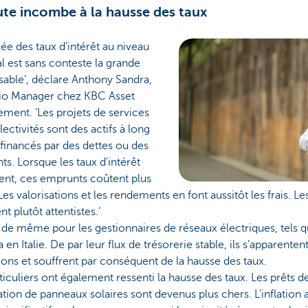
ute incombe à la hausse des taux
lée des taux d'intérêt au niveau
 est sans conteste la grande
able’, déclare Anthony Sandra,
lio Manager chez KBC Asset
ment. ‘Les projets de services
lectivités sont des actifs à long
financés par des dettes ou des
s. Lorsque les taux d'intérêt
ent, ces emprunts coûtent plus
Les valorisations et les rendements en font aussitôt les frais. Le
t plutôt attentistes.’
a de même pour les gestionnaires de réseaux électriques, tels q
a en Italie. De par leur flux de trésorerie stable, ils s’apparent
ions et souffrent par conséquent de la hausse des taux.
ticuliers ont également ressenti la hausse des taux. Les prêts d
llation de panneaux solaires sont devenus plus chers. L'inflation