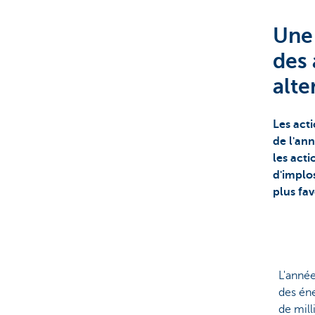
Une 
des 
alte
Les acti
de l'ann
les acti
d'implos
plus fa
L'année
des éne
de mill