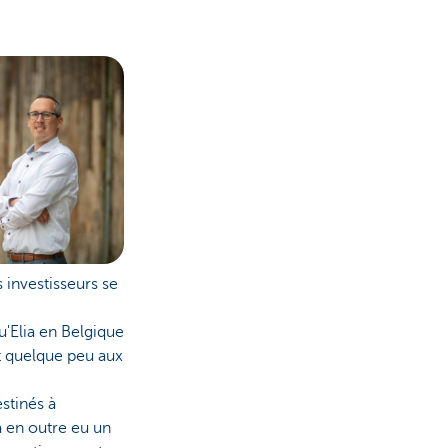
s investisseurs se
u'Elia en Belgique
ent quelque peu aux
estinés à
 a en outre eu un