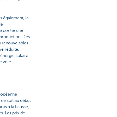
s également, la
de
de contenu en
 production. Des
s renouvelables
ve réduite.
'énergie solaire.
e voie.
uropéenne
 ce soit au début
rtis à la hausse,
s. Les prix de