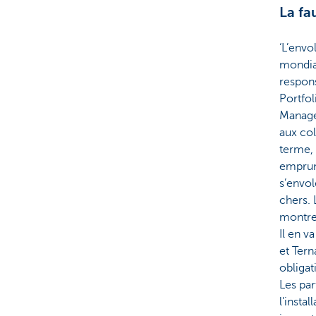
La fa
‘L’envo
mondial
respons
Portfo
Manage
aux col
terme, 
emprunt
s’envol
chers. 
montren
Il en v
et Tern
obligat
Les par
l'insta