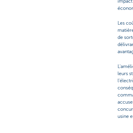
impact 
économi
Les co
matière
de sort
délivra
avantag
L'améli
leurs s
l'élect
conséqu
comman
accusen
concur
usine 