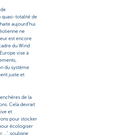
 de
 quasi-totalité de
haite aujourd'hui
 éolienne ne
teur est encore
 cadre du Wind
Europe vise à
cements,
ion du système
ent juste et
 enchères de la
ons. Cela devrait
ive et
tions pour stocker
pour écologiser
,...’, souligne