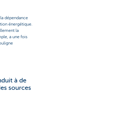
e la dépendance
ition énergétique.
ellement la
ple, a une fois
ouligne
duit à de
es sources