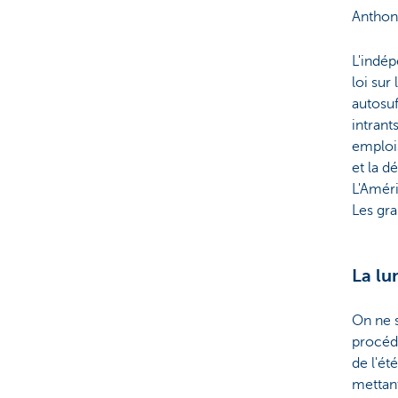
Anthon
L'indép
loi sur
autosuf
intrant
emplois
et la d
L'Améri
Les gr
La lu
On ne 
procéde
de l'ét
mettant