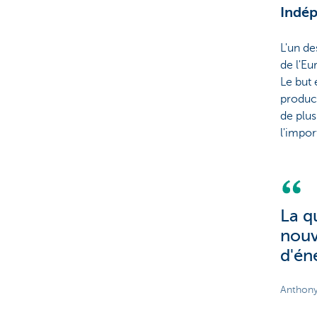
Indép
L'un de
de l'Eu
Le but 
product
de plus
l'impor
La q
nouv
d'én
Anthony