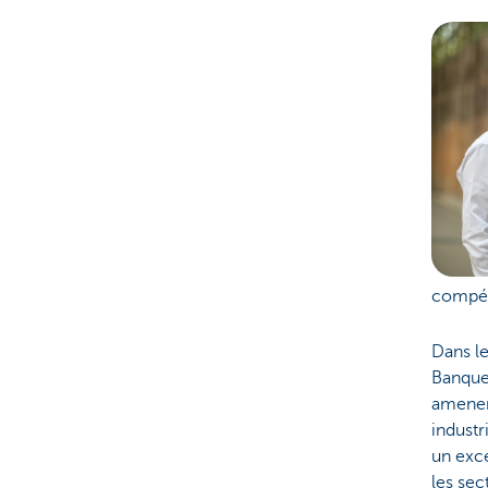
compét
Dans le
Banque 
amener
industr
un excé
les sec