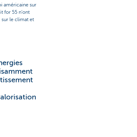
oi américaine sur
t for 55 n'ont
sur le climat et
nergies
ffisamment
stissement
alorisation