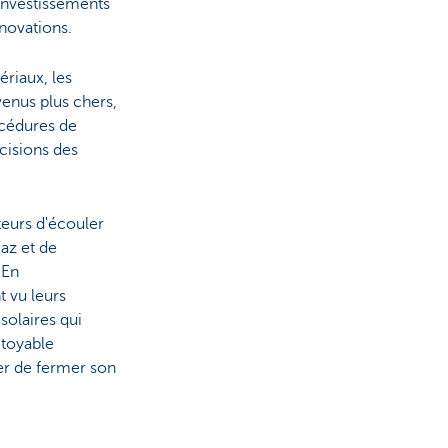
s investissements
novations.
riaux, les
venus plus chers,
océdures de
cisions des
teurs d'écouler
gaz et de
 En
t vu leurs
olaires qui
itoyable
r de fermer son