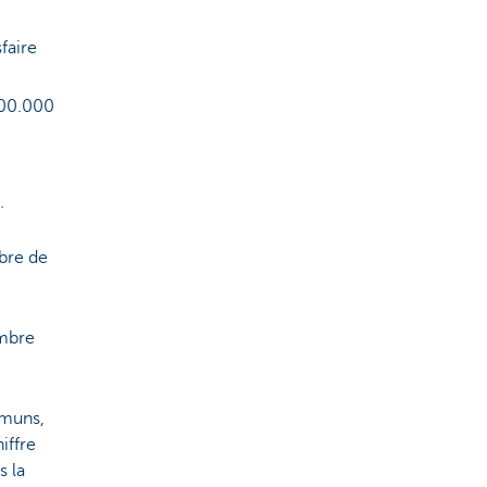
faire
.000.000
s.
mbre de
ombre
mmuns,
iffre
s la