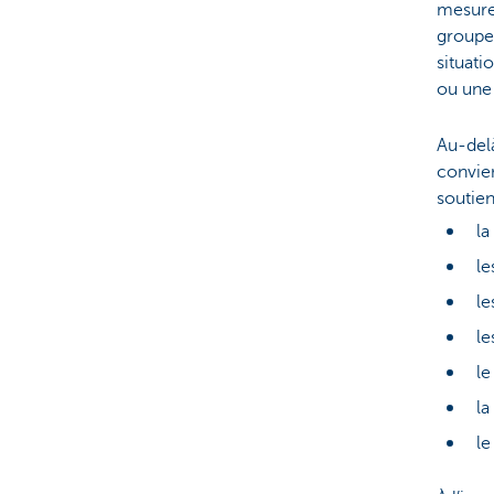
mesure 
groupe
situati
ou une
Au-delà
convien
soutien
la
le
le
le
le
la
le