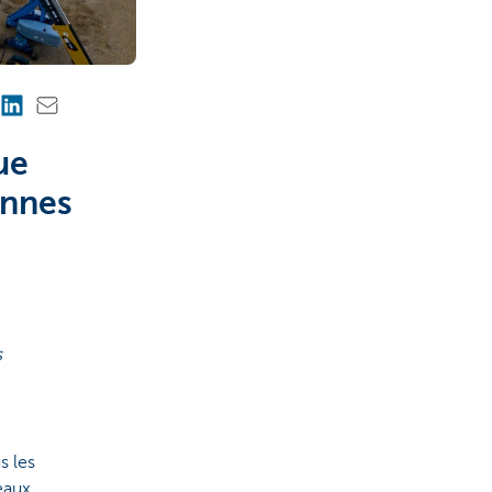
ue
onnes
s
s les
veaux