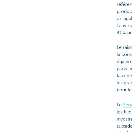
référe
product
on appl
l’envir
40% po
Le rais
la con
égalem
parveni
taux de
les gr
pour le
Le
Serv
les fil
investi
subside