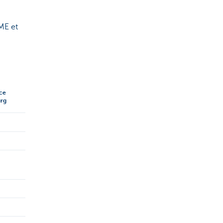
PME et
ce
rg