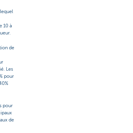
 lequel
e 10 à
ueur.
tion de
ur
ié. Les
0% pour
 40%
s pour
cipaux
taux de