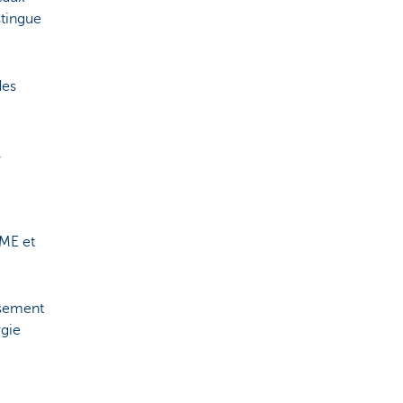
stingue
des
,
PME et
ssement
rgie