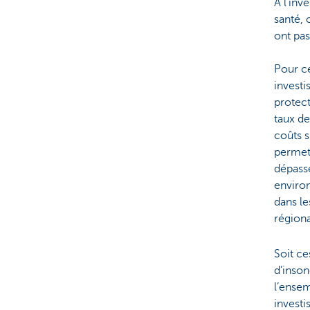
À l’inv
santé, 
ont pas
Pour c
investi
protect
taux de
coûts 
permett
dépass
enviro
dans le
région
Soit ce
d’inson
l’ensem
investi