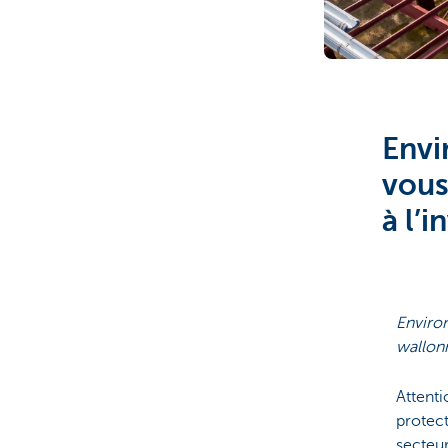
Entrepreneurs
Envi
vous
à l’
Environ
wallonn
Attenti
protect
secteur