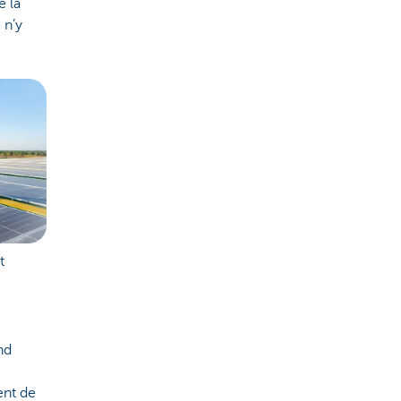
e la
 n’y
t
nd
ent de