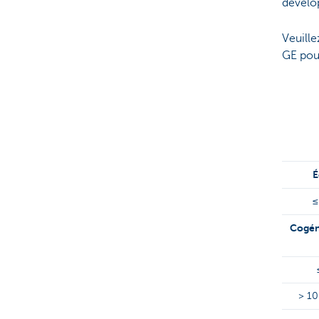
dévelop
Veuille
GE pou
≤
Cogén
> 10