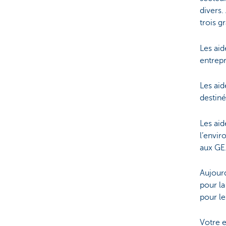
divers.
trois g
Les aid
entrepr
Les aid
destin
Les aid
l’envir
aux GE
Aujourd
pour la
pour l
Votre 