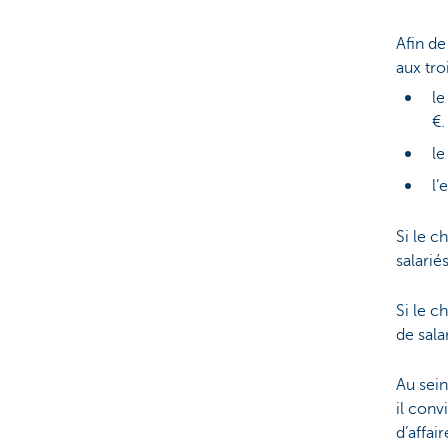
Afin de
aux tro
le
€
le
l’
Si le c
salarié
Si le c
de sala
Au sein
il conv
d’affai