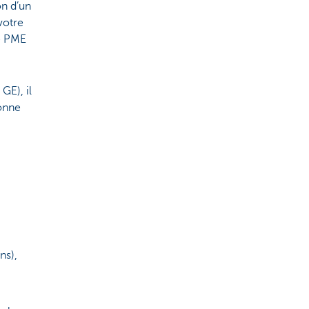
on d’un
votre
ne PME
GE), il
lonne
ons),