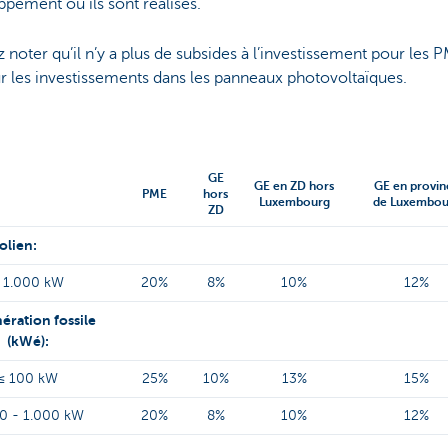
pement où ils sont réalisés.
z noter qu’il n’y a plus de subsides à l’investissement pour les 
r les investissements dans les panneaux photovoltaïques.
GE
GE en ZD hors
GE en provin
PME
hors
Luxembourg
de Luxembou
ZD
Éolien:
 1.000 kW
20%
8%
10%
12%
ération fossile
(kWé):
≤ 100 kW
25%
10%
13%
15%
0 - 1.000 kW
20%
8%
10%
12%