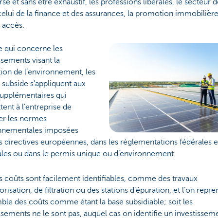
erse et sans être exhaustif, les professions libérales, le secteur d
celui de la finance et des assurances, la promotion immobilière
 accès.
e qui concerne les
ssements visant la
ion de l’environnement, les
 subside s’appliquent aux
supplémentaires qui
ent à l’entreprise de
er les normes
nnementales imposées
s directives européennes, dans les réglementations fédérales e
ales ou dans le permis unique ou d’environnement.
s coûts sont facilement identifiables, comme des travaux
orisation, de filtration ou des stations d’épuration, et l’on repre
ble des coûts comme étant la base subsidiable; soit les
ssements ne le sont pas, auquel cas on identifie un investissem