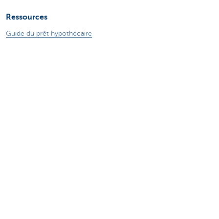
Ressources
Guide du prêt hypothécaire
Guide des cartes de crédits
Tutoriels digitaux
Changer de banque
ZoomInvest CBC
Guide de l'investisseur
En savoir plus
Jobs
Particuliers
Private Banking & Wealth
Entrepreneurs