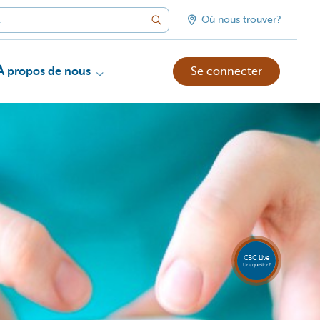
Où nous trouver?
À propos de nous
Se connecter
Appele
CBC
Live
081 8
CBC Live
18 80
Une question?