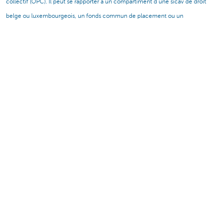
collectif (OPC). Il peut se rapporter à un compartiment d’une sicav de droit
belge ou luxembourgeois, un fonds commun de placement ou un
compartiment d’un fonds commun de placement.
Cette page contient uniquement des informations à des fins de marketing. Elle n’a
aucune valeur de conseil ni de recherche en investissement, mais présente
uniquement un résumé des caractéristiques du produit. Les informations sont
susceptibles de changer à l'avenir.
Partagez cette page
Cette page est-elle utile pour vous?
Oui
Non