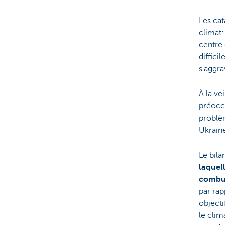
Les cat
climat:
centre 
diffici
s'aggra
À la ve
préocc
problèm
Ukrain
Le bila
laquel
combus
par rap
objecti
le clim