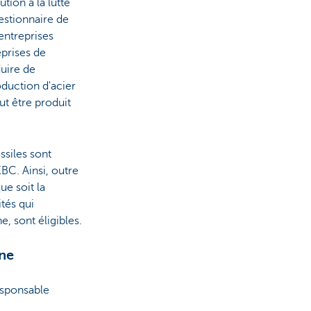
tion à la lutte
estionnaire de
entreprises
eprises de
duire de
oduction d'acier
ut être produit
ssiles sont
BC. Ainsi, outre
ue soit la
tés qui
e, sont éligibles.
one
esponsable