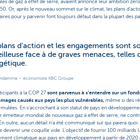
es de gaz à effet de serre, avaient annoncé leur ambition zér
050. Or, après le nouveau sommet sur le climat, les plans d'act
ires pour y parvenir font toujours défaut dans la plupart des pa
plans d'action et les engagements sont s
eilleuse face à de graves menaces, telles q
gétique.
andamme – économiste KBC Groupe
ticipants à la COP 27
sont parvenus à s’entendre sur un fonds
mages causés aux pays les plus vulnérables,
même si des ré
rmulées. En s'accrochant à son statut de pays en développemen
 émetteur mondial de nouveaux gaz à effet de serre, ne contr
En outre, aucun détail n’a été communiqué sur qui paiera quoi.
 devenir une coquille vide. L'objectif de fournir 100 milliards
ment climatique aux pays en développement à partir de 2020 n