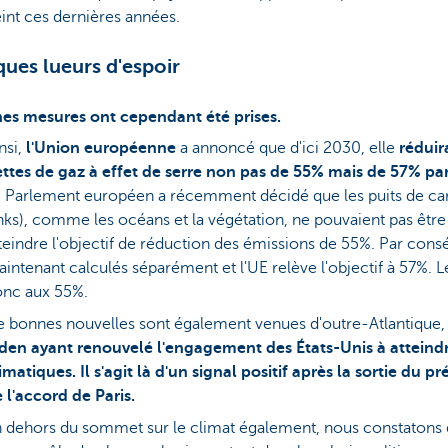
eint ces dernières années.
ues lueurs d'espoir
nes mesures ont cependant été prises.
nsi,
l'Union européenne
a annoncé que d'ici 2030, elle
réduir
ttes de gaz à effet de serre non pas de 55% mais de 57% pa
 Parlement européen a récemment décidé que les puits de ca
nks), comme les océans et la végétation, ne pouvaient pas être 
teindre l'objectif de réduction des émissions de 55%. Par consé
intenant calculés séparément et l'UE relève l'objectif à 57%. L
onc aux 55%.
 bonnes nouvelles sont également venues d'outre-Atlantique, 
iden
ayant renouvelé l'engagement des États-Unis à atteindre
imatiques. Il s'agit là d'un signal positif après la sortie du 
 l'accord de Paris.
 dehors du sommet sur le climat également, nous constatons 