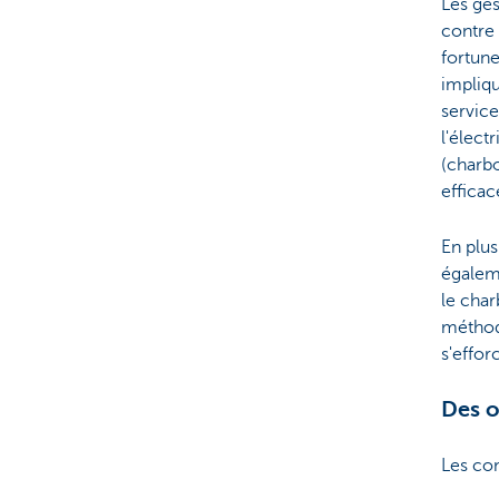
Les ges
contre
fortune
impliqu
service
l'élect
(charbo
efficac
En plus
égaleme
le char
méthode
s'effor
Des o
Les com