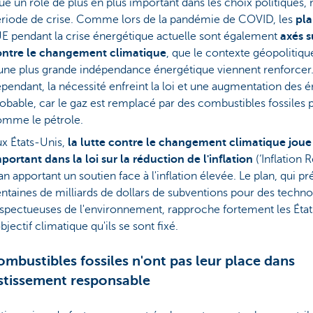
ue un rôle de plus en plus important dans les choix politiques
riode de crise. Comme lors de la pandémie de COVID, les
pla
UE pendant la crise énergétique actuelle sont également
axés s
ontre le changement climatique
, que le contexte géopolitique
une plus grande indépendance énergétique viennent renforcer.
pendant, la nécessité enfreint la loi et une augmentation des é
obable, car le gaz est remplacé par des combustibles fossiles p
mme le pétrole.
x États-Unis,
la lutte contre le changement climatique joue
portant dans la loi sur la réduction de l'inflation
(‘Inflation 
an apportant un soutien face à l'inflation élevée. Le plan, qui pr
ntaines de milliards de dollars de subventions pour des techno
spectueuses de l'environnement, rapproche fortement les Éta
objectif climatique qu'ils se sont fixé.
ombustibles fossiles n'ont pas leur place dans
estissement responsable