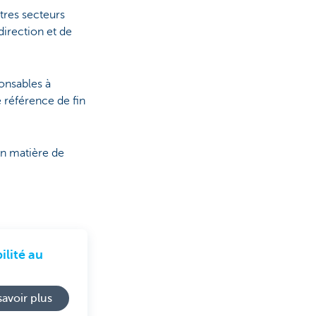
utres secteurs
direction et de
onsables à
e référence de fin
en matière de
ilité au
savoir plus