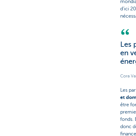
mondial
d'ici 2
nécessa
Les 
en v
éner
Cora V
Les par
et dom
être fo
premier
fonds. 
donc de
finance