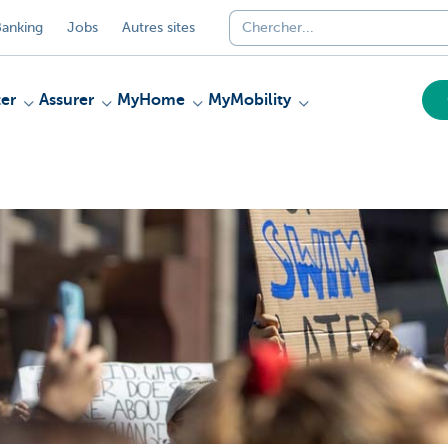
anking
Jobs
Autres sites
er
Assurer
MyHome
MyMobility