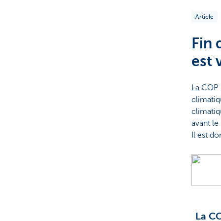
Article
Fin 
est 
La COP 2
climatiq
climatiq
avant le
Il est d
La CO