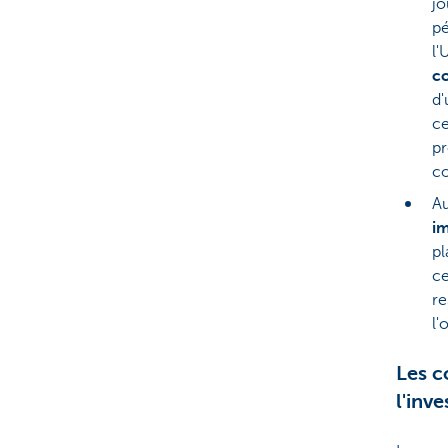
jo
pé
l'
c
d'
ce
pr
co
Au
im
pl
ce
re
l'
Les c
l'inv