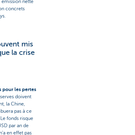
o émission nette
ion concrets
ys.
ouvent mis
ue la crise
 pour les pertes
serves doivent
t, la Chine,
ibuera pas à ce
 Le fonds risque
 USD par an de
'a en effet pas