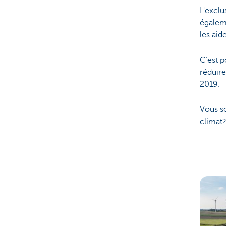
L'exclu
égaleme
les aid
C‘est 
réduire
2019.
Vous so
climat