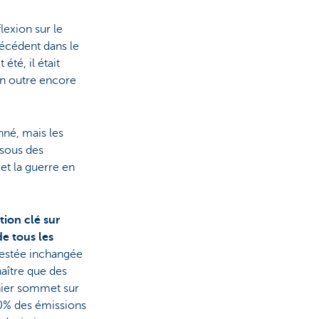
lexion sur le
récédent dans le
té, il était
en outre encore
onné, mais les
 sous des
 et la guerre en
ion clé sur
de tous les
 restée inchangée
naître que des
rnier sommet sur
90% des émissions