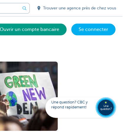
Trouver une agence près de chez vous
Ouvrir un compte bancaire
Se connecter
Votre
assista
digital
Trouve
Contac
Kate
une
Une question? CBC y
agenc
Une
répond rapidement!
question?