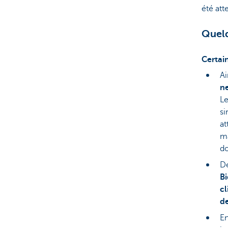
été att
Quelq
Certai
Ai
ne
Le
si
at
ma
d
De
B
cl
de
En