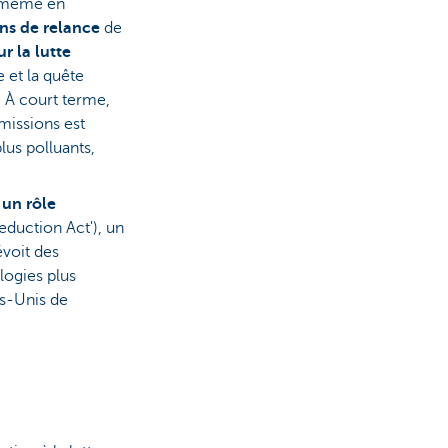
, même en
ns de relance
de
ur la lutte
 et la quête
 À court terme,
missions est
lus polluants,
 un rôle
Reduction Act'), un
évoit des
logies plus
ts-Unis de