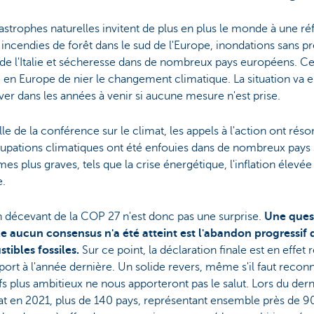
astrophes naturelles invitent de plus en plus le monde à une réf
 incendies de forêt dans le sud de l'Europe, inondations sans p
de l'Italie et sécheresse dans de nombreux pays européens. Cet é
le en Europe de nier le changement climatique. La situation va 
ver dans les années à venir si aucune mesure n'est prise.
ille de la conférence sur le climat, les appels à l'action ont rés
upations climatiques ont été enfouies dans de nombreux pays
es plus graves, tels que la crise énergétique, l'inflation élevée
e.
n décevant de la COP 27 n'est donc pas une surprise.
Une quest
le aucun consensus n'a été atteint est l'abandon progressif 
tibles fossiles.
Sur ce point, la déclaration finale est en effet
port à l'année dernière. Un solide revers, même s'il faut recon
fs plus ambitieux ne nous apporteront pas le salut. Lors du de
at en 2021, plus de 140 pays, représentant ensemble près de 