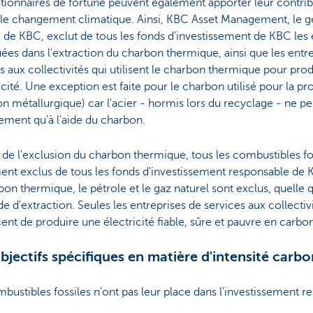
tionnaires de fortune peuvent également apporter leur contribu
 le changement climatique. Ainsi, KBC Asset Management, le g
 de KBC, exclut de tous les fonds d'investissement de KBC les 
ées dans l'extraction du charbon thermique, ainsi que les entr
s aux collectivités qui utilisent le charbon thermique pour pro
ricité. Une exception est faite pour le charbon utilisé pour la pr
n métallurgique) car l'acier - hormis lors du recyclage - ne pe
ement qu'à l'aide du charbon.
 de l'exclusion du charbon thermique, tous les combustibles fo
nt exclus de tous les fonds d'investissement responsable de K
bon thermique, le pétrole et le gaz naturel sont exclus, quelle q
 d'extraction. Seules les entreprises de services aux collectivi
cent de produire une électricité fiable, sûre et pauvre en carbon
bjectifs spécifiques en matière d'intensité carb
bustibles fossiles n'ont pas leur place dans l'investissement r