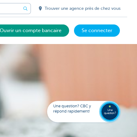
Trouver une agence près de chez vous
Ouvrir un compte bancaire
Se connecter
Votre
assista
digital
Trouve
Contac
Kate
une
Une question? CBC y
agenc
Une
répond rapidement!
question?