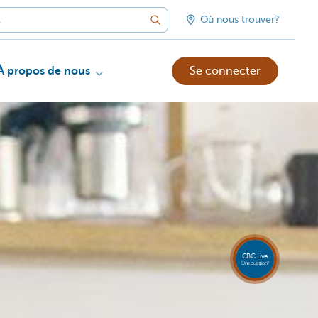
Où nous trouver?
À propos de nous
Se connecter
Appele
CBC
Live
081 8
CBC Live
18 80
Une question?