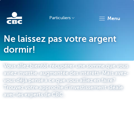
Particuliers
menu
Particulieren
Ne laissez pas votre argent
dormir!
Vous allez bientôt récupérer une somme que vous
aviez investie, augmentée des intérêts! Mais avez-
vous déjà pensé à ce que vous alliez en faire?
Trouvez votre approche d'investissement idéale
avec les experts de CBC.