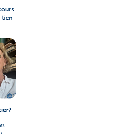
cours
 lien
tier?
nts
u