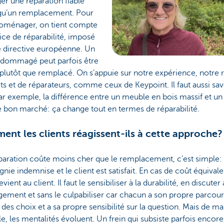
er une réparation fiable
 qu’un remplacement. Pour
troménager, on tient compte
dice de réparabilité, imposé
e directive européenne. Un
ndommagé peut parfois être
plutôt que remplacé. On s’appuie sur notre expérience, notre 
ts et de réparateurs, comme ceux de Keypoint. Il faut aussi sav
par exemple, la différence entre un meuble en bois massif et un
 bon marché: ça change tout en termes de réparabilité.
nt les clients réagissent-ils à cette approche?
éparation coûte moins cher que le remplacement, c’est simple: 
ie indemnise et le client est satisfait. En cas de coût équivalen
vient au client. Il faut le sensibiliser à la durabilité, en discuter
gement et sans le culpabiliser car chacun a son propre parcour
it des choix et a sa propre sensibilité sur la question. Mais de m
e, les mentalités évoluent. Un frein qui subsiste parfois encore,