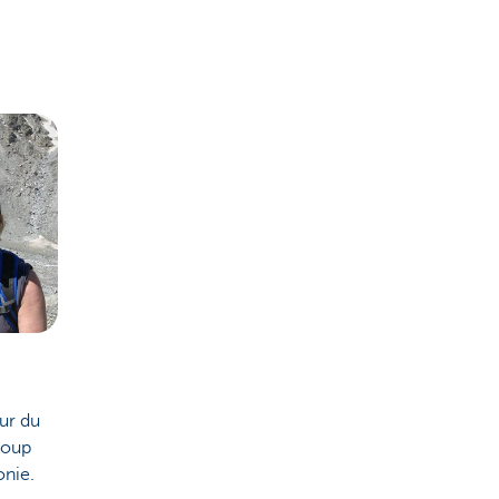
our du
coup
onie.