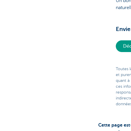
Un bon
naturel
Envie
Déc
Toutes l
et pure
quant à 
ces inf
respons
indirect
données 
Cette page est