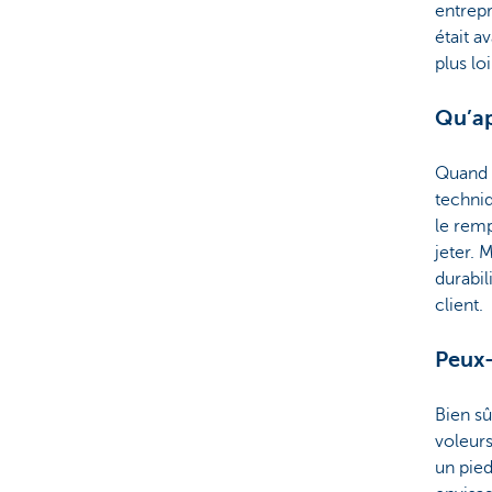
entrepr
était a
plus lo
Qu’ap
Quand 
techniq
le remp
jeter. 
durabi
client.
Peux-
Bien sû
voleurs
un pie