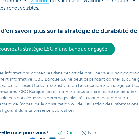
 exemple est
Valbiom
qui valorise en Wallonie les ressources
les renouvelables.
 d'en savoir plus sur la stratégie de durabilité d
ouvrez la stratégie ESG d'une banque engagée
es informations contenues dans cet article ont une valeur non contra
ment informative. CBC Banque SA ne peut cependant donner aucune g
l'actualité, l'exactitude, l'exhaustivité ou l'adéquation à un usage particu
ormations. CBC Banque (en ce compris tous ses préposés) ne peut être
able des conséquences dommageables résultant directement ou
ement de l’accès, de la consultation ou de l’utilisation des informations
figurant dans la présente publication.
-elle utile pour vous?
Oui
Non