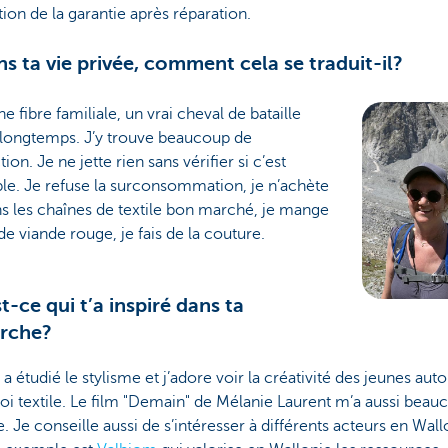
tion de la garantie après réparation.
ns ta vie privée, comment cela se traduit-il?
ne fibre familiale, un vrai cheval de bataille
 longtemps. J’y trouve beaucoup de
tion. Je ne jette rien sans vérifier si c’est
le. Je refuse la surconsommation, je n’achète
s les chaînes de textile bon marché, je mange
e viande rouge, je fais de la couture.
t-ce qui t’a inspiré dans ta
rche?
e a étudié le stylisme et j’adore voir la créativité des jeunes aut
i textile. Le film "Demain" de Mélanie Laurent m’a aussi beau
e. Je conseille aussi de s’intéresser à différents acteurs en Wall