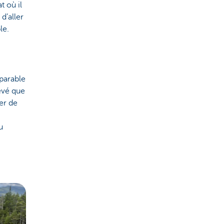
t où il
 d’aller
le.
parable
evé que
er de
u