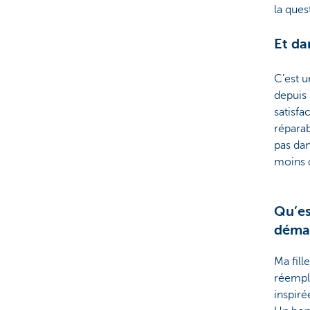
la ques
Et da
C’est u
depuis
satisfac
réparab
pas dan
moins d
Qu’es
déma
Ma fill
réemplo
inspiré