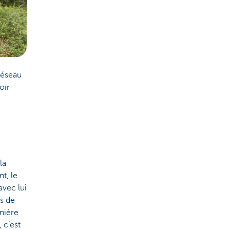
réseau
oir
la
t, le
 avec lui
s de
anière
 c’est