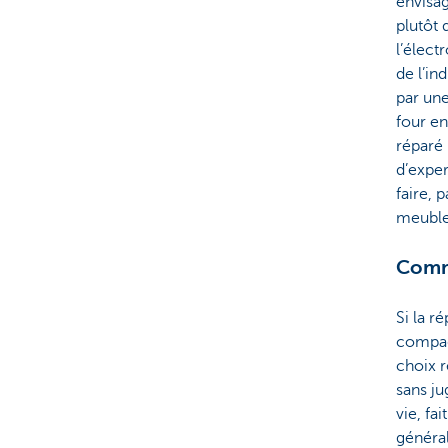
envisag
plutôt
l’élec
de l’in
par un
four e
réparé 
d’exper
faire, 
meuble
Comme
Si la r
compagn
choix re
sans ju
vie, fa
général