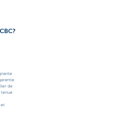
e CBC?
ignante
arantie
lier de
 tenue
 et