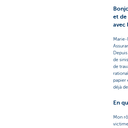
Bonjo
et de
avec 
Marie-
Assuran
Depuis 
de sini
de trav
rationa
papier 
déjà de
En qu
Mon rôl
victime