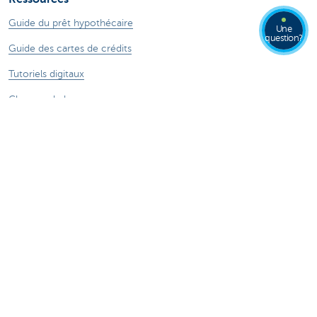
Guide du prêt hypothécaire
Une
question?
Guide des cartes de crédits
Tutoriels digitaux
Changer de banque
ZoomInvest CBC
Guide de l'investisseur
En savoir plus
Jobs
Particuliers
Private Banking & Wealth
Entrepreneurs
Corporate Banking