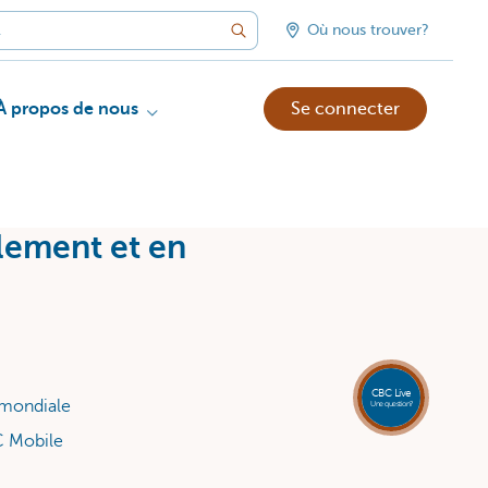
Où nous trouver?
À propos de nous
Se connecter
lement et en
CBC Live
 mondiale
Une question?
C Mobile