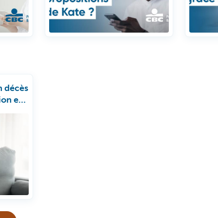
n décès
ion en
le?