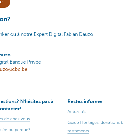
le
ion?
nker ou à notre Expert Digital Fabian Dauzo
Dauzo
gital Banque Privée
auzo@cbc.be
estions? N'hésitez pas à
Restez informé
ontacter!
Actualités
s de chez vous
Guide Héritages, donations &
olée ou perdue?
testaments