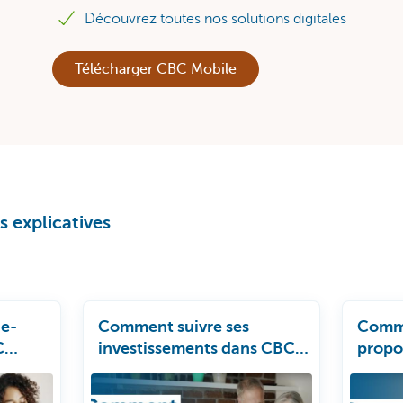
Découvrez toutes nos solutions digitales
Télécharger CBC Mobile
 explicatives
 e-
Comment suivre ses
Comme
C
investissements dans CBC
propo
Mobile?
d'inve