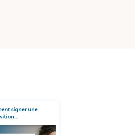
nt signer une
sition
stissement via Kate ?