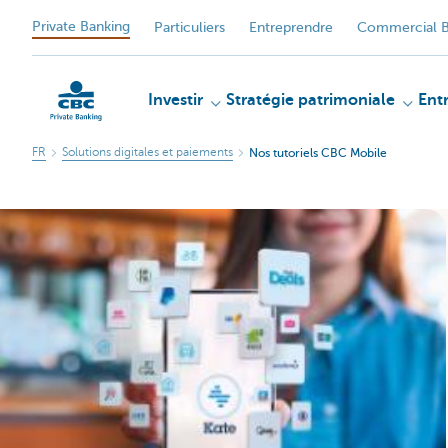
Private Banking
Particuliers
Entreprendre
Commercial B
Investir
Stratégie patrimoniale
Ent
FR
Solutions digitales et paiements
Nos tutoriels CBC Mobile
Particulieren