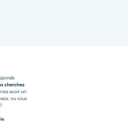
esponde
us cherchez
.
riez avoir un
vaux, ou vous
t?
ix
.