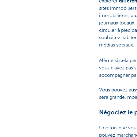
explorer
différe
sites immobilier
immobilières, au
journaux locaux…
circuler à pied d
souhaitez habiter
médias sociaux.
Même si cela peut 
vous n’avez pas s
accompagner par 
Vous pouvez aussi
sera grande, moin
Négociez le p
Une fois que vou
pouvez marchander