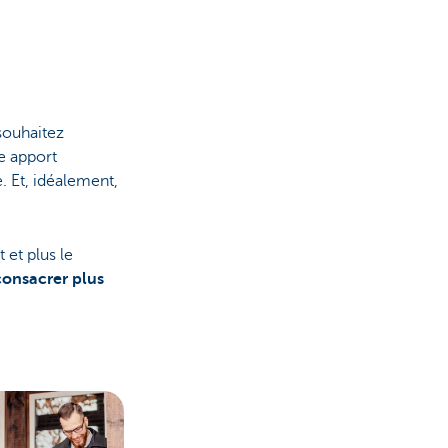
souhaitez
re apport
e. Et, idéalement,
 et plus le
consacrer plus