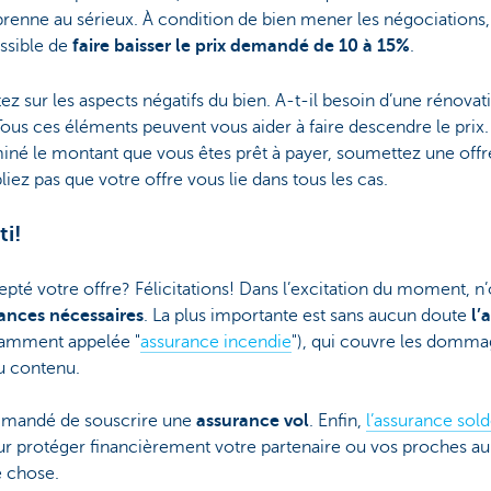
renne au sérieux. À condition de bien mener les négociations, 
ssible de
faire baisser le prix demandé de 10 à 15%
.
tez sur les aspects négatifs du bien. A-t-il besoin d’une rénovat
? Tous ces éléments peuvent vous aider à faire descendre le prix
iné le montant que vous êtes prêt à payer, soumettez une offr
bliez pas que votre offre vous lie dans tous les cas.
ti!
pté votre offre? Félicitations! Dans l’excitation du moment, n’
ances nécessaires
. La plus importante est sans aucun doute
l’
amment appelée "
assurance incendie
"), qui couvre les domm
au contenu.
ommandé de souscrire une
assurance vol
. Enfin,
l’assurance sol
ur protéger financièrement votre partenaire ou vos proches au 
e chose.