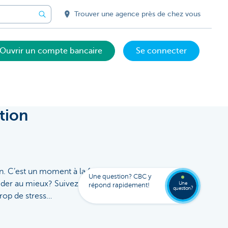
Trouver une agence près de chez vous
Ouvrir un compte bancaire
Se connecter
tion
Votre
assista
digital
Trouve
Contac
n. C’est un moment à la fois
Kate
une
Une question? CBC y
agenc
éder au mieux? Suivez ces
Une
répond rapidement!
question?
rop de stress…