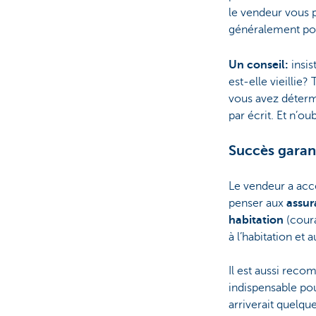
le vendeur vous p
généralement po
Un conseil:
insis
est-elle vieillie
vous avez déterm
par écrit. Et n’ou
Succès garan
Le vendeur a acce
penser aux
assur
habitation
(cour
à l’habitation et 
Il est aussi rec
indispensable po
arriverait quelqu