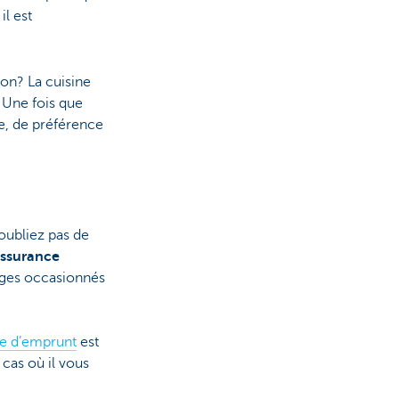
il est
ion? La cuisine
. Une fois que
e, de préférence
oubliez pas de
assurance
ages occasionnés
de d’emprunt
est
cas où il vous